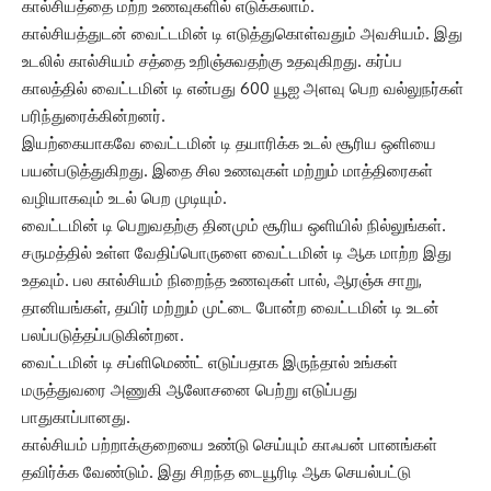
கால்சியத்தை மற்ற உணவுகளில் எடுக்கலாம்.
கால்சியத்துடன் வைட்டமின் டி எடுத்துகொள்வதும் அவசியம். இது
உடலில் கால்சியம் சத்தை உறிஞ்சுவதற்கு உதவுகிறது. கர்ப்ப
காலத்தில் வைட்டமின் டி என்பது 600 யூஐ அளவு பெற வல்லுநர்கள்
பரிந்துரைக்கின்றனர்.
இயற்கையாகவே வைட்டமின் டி தயாரிக்க உடல் சூரிய ஒளியை
பயன்படுத்துகிறது. இதை சில உணவுகள் மற்றும் மாத்திரைகள்
வழியாகவும் உடல் பெற முடியும்.
வைட்டமின் டி பெறுவதற்கு தினமும் சூரிய ஒளியில் நில்லுங்கள்.
சருமத்தில் உள்ள வேதிப்பொருளை வைட்டமின் டி ஆக மாற்ற இது
உதவும். பல கால்சியம் நிறைந்த உணவுகள் பால், ஆரஞ்சு சாறு,
தானியங்கள், தயிர் மற்றும் முட்டை போன்ற வைட்டமின் டி உடன்
பலப்படுத்தப்படுகின்றன.
வைட்டமின் டி சப்ளிமெண்ட் எடுப்பதாக இருந்தால் உங்கள்
மருத்துவரை அணுகி ஆலோசனை பெற்று எடுப்பது
பாதுகாப்பானது.
கால்சியம் பற்றாக்குறையை உண்டு செய்யும் காஃபன் பானங்கள்
தவிர்க்க வேண்டும். இது சிறந்த டையூரிடி ஆக செயல்பட்டு