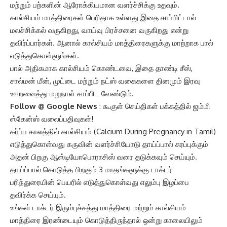
மற்றும் பற்களின் ஆரோக்கியமான வளர்ச்சிக்கு உதவும்.
கால்சியம் மாத்திரைகள் பெரிதாக உள்ளது இதை சாப்பிட்டால்
மலச்சிக்கல் வருகிறது, வாய்வு பிரச்சனை வருகிறது என்று
தவிர்ப்பார்கள். ஆனால் கால்சியம் மாத்திரைகளுக்கு மாற்றாக பால்
எடுத்துகொள்ளுங்கள்.
பால் அதிகமாக கால்சியம் கொண்டவை, இதை தாண்டி சீஸ்,
சால்மன் மீன், முட்டை மற்றும் நட்ஸ் வகைகளை தினமும் இரவு
ஊறவைத்து மறுநாள் சாப்பிட வேண்டும்.
Follow @
Google News
: கூகுள் செய்திகள் பக்கத்தில் ஜம்மி
ஸ்கேன்ஸ் வலைப்பதிவுகள்!
கர்ப்ப காலத்தில் கால்சியம் (Calcium During Pregnancy in Tamil)
எடுத்துகொள்வது கருவின் வளர்ச்சியோடு தாய்ப்பால் சுரப்புக்கும்
அதன் பிறகு ஆஸ்டியோபொராசிஸ் வரை தடுக்கவும் செய்யும்.
தாய்ப்பால் கொடுத்த பிறகும் 3 மாதங்களுக்கு டாக்டர்
பரிந்துரையின் பெயரில் எடுத்துகொள்வது எலும்பு இழப்பை
தவிர்க்க செய்யும்.
உங்கள் டாக்டர் இரும்புச்சத்து மாத்திரை மற்றும் கால்சியம்
மாத்திரை இரண்டையும் கொடுத்திருந்தால் ஒன்று காலையிலும்