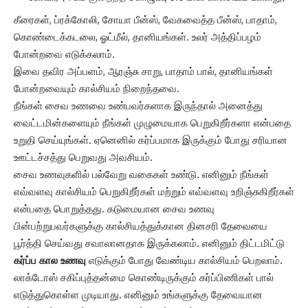
கீரைகள், ப்ரக்கோலி, சோயா பீன்ஸ், வேகவைத்த பீன்ஸ், பாதாம்,
கொண்டைக்கடலை, ஓட்மீல், தானியங்கள். உலர் அத்திப்பழம்
போன்றவை எடுக்கலாம்.
இவை தவிர அப்பளம், ஆரஞ்சு சாறு, பாதாம் பால், தானியங்கள்
போன்றவையும் கால்சியம் நிறைந்தவை.
நீங்கள் சைவ உணவை உண்பவர்களாக இருந்தால் அனைத்து
வைட்டமின்களையும் நீங்கள் முழுமையாக பெறுகிறீர்களா என்பதை
உறுதி செய்யுங்கள். ஏனெனில் கர்ப்பமாக இருக்கும் போது சரியான
ஊட்டச்சத்து பெறுவது அவசியம்.
சைவ உணவுகளில் பல்வேறு வகைகள் உண்டு. எனினும் நீங்கள்
எவ்வளவு கால்சியம் பெறுகிறீர்கள் மற்றும் எவ்வளவு உறிஞ்சுகிறீர்கள்
என்பதை பொறுத்தது. கடுமையான சைவ உணவு
பின்பற்றுபவர்களுக்கு கால்சியத்துக்கான தினசரி தேவையை
பூர்த்தி செய்வது சவாலானதாக இருக்கலாம். எனினும் திட்டமிட்டு
கர்ப்ப கால உணவு
எடுக்கும் போது வேண்டிய கால்சியம் பெறலாம்.
லாக்டோஸ் சகிப்புத்தன்மை கொண்டிருக்கும் கர்ப்பிணிகள் பால்
எடுத்துகொள்ள முடியாது. எனினும் உங்களுக்கு தேவையான