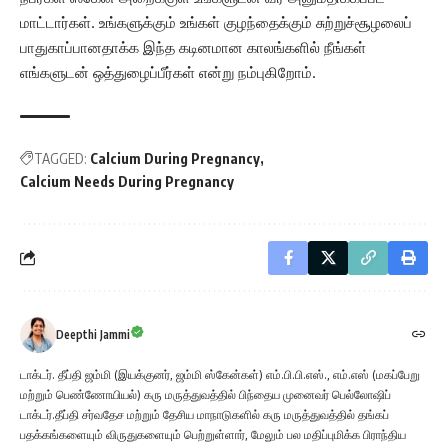
மாட்டார்கள். உங்களுக்கும் உங்கள் குழந்தைக்கும் சுற்றுச்சூழலைப்
பாதுகாப்பானதாக்க இந்த கடினமான காலங்களில் நீங்கள்
எங்களுடன் ஒத்துழைப்பீர்கள் என்று நம்புகிறோம்.
TAGGED:
Calcium During Pregnancy
Calcium Needs During Pregnancy
Deepthi Jammi
டாக்டர். தீப்தி ஜம்மி (இயக்குனர், ஜம்மி ஸ்கேன்கள்) எம்.பி.பி.எஸ்., எம்.எஸ் (மகப்பேறு
மற்றும் பெண்ணோயியல்) கரு மருத்துவத்தில் பிந்தைய முனைவர் பெல்லோஷிப்
டாக்டர்.தீப்தி சர்வதேச மற்றும் தேசிய மாநாடுகளில் கரு மருத்துவத்தில் தங்கப்
பதக்கங்களையும் விருதுகளையும் பெற்றுள்ளார், மேலும் பல மதிப்புமிக்க பிராந்திய