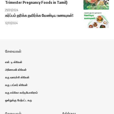
Trimester Pregnancy Foods in Tamil)
29/01/2024
கர்ப்பம் தரிக்க தவிர்க்க வேண்டிய உணவுகள்!
12/01/2024
சேவைகள்
என். டி ஸ்கேன்
அனோமலி ஸ்கேன்
கரு வளரச்சி ஸ்கேன்
கரு டாப்ளர் ஸ்கேன்
கரு எக்கோ கார்டியோகிராம்
ஒன்றுக்கு மேற்பட்ட கரு
சேவைகள்
Address