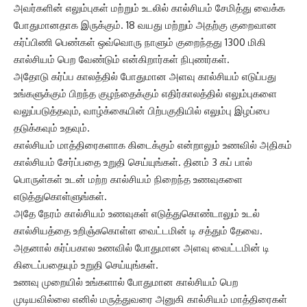
அவர்களின் எலும்புகள் மற்றும் உடலில் கால்சியம் சேமித்து வைக்க
போதுமானதாக இருக்கும். 18 வயது மற்றும் அதற்கு குறைவான
கர்ப்பிணி பெண்கள் ஒவ்வொரு நாளும் குறைந்தது 1300 மிகி
கால்சியம் பெற வேண்டும் என்கிறார்கள் நிபுணர்கள்.
அதோடு கர்ப்ப காலத்தில் போதுமான அளவு கால்சியம் எடுப்பது
உங்களுக்கும் பிறந்த குழந்தைக்கும் எதிர்காலத்தில் எலும்புகளை
வலுப்படுத்தவும், வாழ்க்கையின் பிற்பகுதியில் எலும்பு இழப்பை
தடுக்கவும் உதவும்.
கால்சியம் மாத்திரைகளாக கிடைக்கும் என்றாலும் உணவில் அதிகம்
கால்சியம் சேர்ப்பதை உறுதி செய்யுங்கள். தினம் 3 கப் பால்
பொருள்கள் உடன் மற்ற கால்சியம் நிறைந்த உணவுகளை
எடுத்துகொள்ளுங்கள்.
அதே நேரம் கால்சியம் உணவுகள் எடுத்துகொண்டாலும் உடல்
கால்சியத்தை உறிஞ்சுகொள்ள வைட்டமின் டி சத்தும் தேவை.
அதனால் கர்ப்பகால உணவில் போதுமான அளவு வைட்டமின் டி
கிடைப்பதையும் உறுதி செய்யுங்கள்.
உணவு முறையில் உங்களால் போதுமான கால்சியம் பெற
முடியவில்லை எனில் மருத்துவரை அனுகி கால்சியம் மாத்திரைகள்