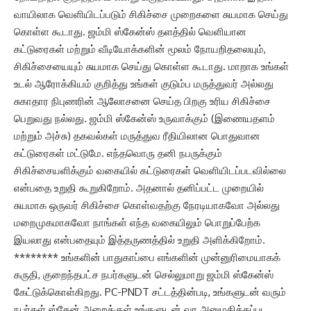
வாயிலாக வெளியிடப்படும் சிகிச்சை முறைகளை சுயமாக செய்து
கொள்ள கூடாது. ஜம்மி ஸ்கேன்ஸ் தளத்தில் வெளியான
கட்டுரைகள் மற்றும் வீடியோக்களின் மூலம் நோயறிதலையும்,
சிகிச்சையையும் சுயமாக செய்து கொள்ள கூடாது. மாறாக உங்கள்
உடல் ஆரோக்கியம் குறித்து உங்கள் குடும்ப மருத்துவர் அல்லது
சுகாதார நிபுணரின் ஆலோசனை செய்த பிறகு உரிய சிகிச்சை
பெறுவது நல்லது. ஜம்மி ஸ்கேன்ஸ் உருவாக்கும் (இணையதளம்
மற்றும் அச்சு) தகவல்கள் மருத்துவ ரீதியிலான பொதுவான
கட்டுரைகள் மட்டுமே. எந்தவொரு தனி நபருக்கும்
சிகிச்சையளிக்கும் வகையில் கட்டுரைகள் வெளியிடப்படவில்லை
என்பதை உறுதி கூறுகிறோம். அதனால் தனிப்பட்ட முறையில்
சுயமாக ஒருவர் சிகிச்சை கொள்வதற்கு நேரடியாகவோ அல்லது
மறைமுகமாகவோ நாங்கள் எந்த வகையிலும் பொறுப்பேற்க
இயலாது என்பதையும் இத்தருணத்தில் உறுதி அளிக்கிறோம்.
******** உங்களின் பாதுகாப்பை எங்களின் முன்னுரிமையாகக்
கருதி, குறைந்தபட்ச நபர்களுடன் செல்லுமாறு ஜம்மி ஸ்கேன்ஸ்
கேட்டுக்கொள்கிறது. PC-PNDT சட்டத்தின்படி, உங்களுடன் வரும்
நபர்கள் ஸ்கேன் அறைக்குள் உங்களுடன் வர அனுமதிக்கப்பட