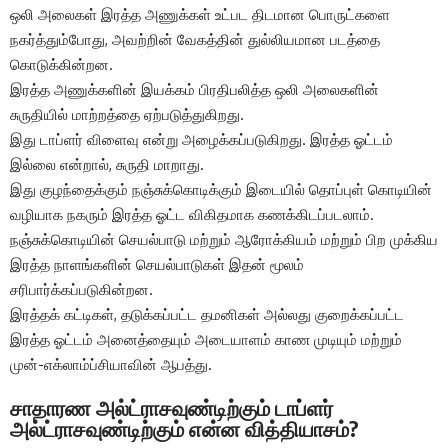
ஒலி அலைகள் இரத்த அணுக்கள் உட்பட திடமான பொருட்களை
நகர்த்தும்போது, ​​அவற்றின் வேகத்தின் துல்லியமான படத்தை
கொடுக்கின்றன.
இரத்த அணுக்களின் இயக்கம் பிரதிபலித்த ஒலி அலைகளின்
சுருதியில் மாற்றத்தை ஏற்படுத்துகிறது.
இது டாப்ளர் விளைவு என்று அழைக்கப்படுகிறது. இரத்த ஓட்டம்
இல்லை என்றால், சுருதி மாறாது.
இது குழந்தைக்கும் நஞ்சுக்கொடிக்கும் இடையில் தொப்புள் கொடியின்
வழியாக நகரும் இரத்த ஓட்ட விகிதமாக கணக்கிடப்படலாம்.
நஞ்சுக்கொடியின் செயல்பாடு மற்றும் ஆரோக்கியம் மற்றும் பிற முக்கிய
இரத்த நாளங்களின் செயல்பாடுகள் இதன் மூலம்
சரிபார்க்கப்படுகின்றன.
இரத்தக் கட்டிகள், தடுக்கப்பட்ட தமனிகள் அல்லது குறைக்கப்பட்ட
இரத்த ஓட்டம் அனைத்தையும் அடையாளம் காண முடியும் மற்றும்
முன்-எக்லாம்ப்சியாவின் ஆபத்து.
சாதாரண அல்ட்ராசவுண்டிற்கும் டாப்ளர்
அல்ட்ராசவுண்டிற்கும் என்ன வித்தியாசம்?