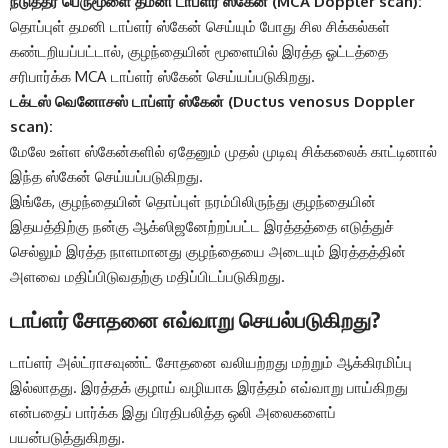
நடுத்தர பெருமூளை தமனி டாப்ளர் ஸ்கேன் (MCA Doppler scan):
தொப்புள் தமனி டாப்ளர் ஸ்கேன் செய்யும் போது சில சிக்கல்கள்
கண்டறியப்பட்டால், குழந்தையின் மூளையில் இரத்த ஓட்டத்தை
சரிபார்க்க MCA டாப்ளர் ஸ்கேன் செய்யப்படுகிறது.
டக்டஸ் வெனோசஸ் டாப்ளர் ஸ்கேன் (Ductus venosus Doppler
scan):
மேலே உள்ள ஸ்கேன்களில் ஏதேனும் முதல் முடிவு சிக்கலைக் காட்டினால்
இந்த ஸ்கேன் செய்யப்படுகிறது.
இங்கே, குழந்தையின் தொப்புள் நரம்பிலிருந்து குழந்தையின்
இதயத்திற்கு நன்கு ஆக்ஸிஜனேற்றப்பட்ட இரத்தத்தை எடுத்துச்
செல்லும் இரத்த நாளமானது குழந்தையை அடையும் இரத்தத்தின்
அளவை மதிப்பிடுவதற்கு மதிப்பிடப்படுகிறது.
டாப்ளர் சோதனை எவ்வாறு செயல்படுகிறது?
டாப்ளர் அல்ட்ராசவுண்ட் சோதனை வலியற்றது மற்றும் ஆக்கிரமிப்பு
இல்லாதது. இரத்தக் குழாய் வழியாக இரத்தம் எவ்வாறு பாய்கிறது
என்பதைப் பார்க்க இது பிரதிபலித்த ஒலி அலைகளைப்
பயன்படுத்துகிறது.