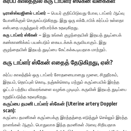
கர்ப்ப காலத்தில் கரு டாப்ளர் ஸ்கேன் வகைகள்
டிரான்ஸ்வஜினல் டாப்ளர் –
பெயர் குறிப்பிடுவது போல, டாப்ளர் ஆய்வு
யோனிக்குள் செருகப்படுகிறது. இது ஒரு எக்டோபிக் கர்ப்பம் உள்ளதா
என்பதை மருத்துவர் சரிபார்க்க உதவுகிறது.
கரு டாப்ளர் ஸ்கேன் –
இது உங்கள் குழந்தையின் இதயத் துடிப்பைக்
கண்காணிக்கப் பயன்படும் கையடக்கக் கருவியாகும். இது
குழந்தையின் இதயத் துடிப்பை கேட்கக்கூடியதாக மாற்றும்.
கரு டாப்ளர் ஸ்கேன் எதைத் தேடுகிறது, ஏன்?
கர்ப்ப காலத்தில் ஒரு டாப்ளர் சோதனையானது மூளை, சிறுநீரகம்,
இதயம், தொப்புள் கொடி, நஞ்சுக்கொடி மற்றும் கருப்பையில் இரத்த
ஓட்டம் பற்றிய விவரங்களை வழங்க முடியும். கருவின் இதயத் துடிப்பை
உறுதிப்படுத்த உதவுகிறது.
கருப்பை தமனி டாப்ளர் ஸ்கேன் (Uterine artery Doppler
scan):
கருப்பை தமனிகள் கருப்பைக்கு இரத்தத்தை எடுத்துச் செல்லும் இரத்த
நாளங்கள் ஆகும். பொதுவாக இந்த தமனிகள் அளவு சிறியதாக