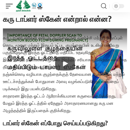
கரு டாப்ளர் ஸ்கேன் என்றால் என்ன?
கரு டாப்ளர் ஸ்கேன் என்பது குழந்தையின் வளர்ச்சி மற்றும் தொப்புள்
கொடி, மூளை மற்றும் இதயம் உட்பட குழந்தையின் உடலின் பல்வேறு
பகுதிகளுக்கு இரத்த ஓட்டத்தை மதிப்பிட உதவுகிறது.
இந்த இரத்த நாளங்கள் வழியாக இரத்தம் சரியாக ஓடுகிறதா என்பதை
தீர்மானிக்க இது உதவுகிறது.
நஞ்சுக்கொடி வழியாக குழந்தைக்குத் தேவையான ஆக்ஸிஜன் மற்றும்
ஊட்டச்சத்துக்கள் போதுமான அளவு வழங்கப்படுகிறதா என்பதைப்
படிக்கவும் இது பயன்படுகிறது.
சாதாரண இரத்த ஓட்டம் ஆரோக்கியமான கருவைக் குறிக்கிறது,
மேலும் இரத்த ஓட்டத்தில் ஏதேனும் அசாதாரணமானது கரு மன
அழுத்தத்தில் இருப்பதைக் குறிக்கிறது.
டாப்ளர் ஸ்கேன் எப்போது செய்யப்படுகிறது?