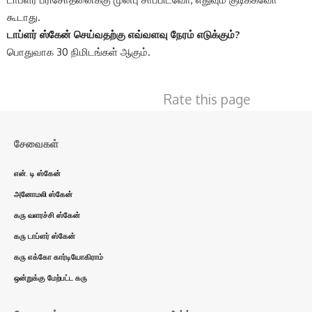
கூடாது.
டாப்ளர் ஸ்கேன் செய்வதற்கு எவ்வளவு நேரம் எடுக்கும்?
பொதுவாக 30 நிமிடங்கள் ஆகும்.
Rate this page
சேவைகள்
என். டி ஸ்கேன்
அனோமலி ஸ்கேன்
கரு வளரச்சி ஸ்கேன்
கரு டாப்ளர் ஸ்கேன்
கரு எக்கோ கார்டியோகிராம்
ஒன்றுக்கு மேற்பட்ட கரு