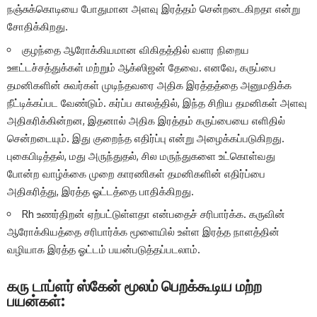
நஞ்சுக்கொடியை போதுமான அளவு இரத்தம் சென்றடைகிறதா என்று
சோதிக்கிறது.
குழந்தை ஆரோக்கியமான விகிதத்தில் வளர நிறைய
ஊட்டச்சத்துக்கள் மற்றும் ஆக்ஸிஜன் தேவை. எனவே, கருப்பை
தமனிகளின் சுவர்கள் முடிந்தவரை அதிக இரத்தத்தை அனுமதிக்க
நீட்டிக்கப்பட வேண்டும். கர்ப்ப காலத்தில், இந்த சிறிய தமனிகள் அளவு
அதிகரிக்கின்றன, இதனால் அதிக இரத்தம் கருப்பையை எளிதில்
சென்றடையும். இது குறைந்த எதிர்ப்பு என்று அழைக்கப்படுகிறது.
புகைபிடித்தல், மது அருந்துதல், சில மருந்துகளை உட்கொள்வது
போன்ற வாழ்க்கை முறை காரணிகள் தமனிகளின் எதிர்ப்பை
அதிகரித்து, இரத்த ஓட்டத்தை பாதிக்கிறது.
Rh உணர்திறன் ஏற்பட்டுள்ளதா என்பதைச் சரிபார்க்க. கருவின்
ஆரோக்கியத்தை சரிபார்க்க மூளையில் உள்ள இரத்த நாளத்தின்
வழியாக இரத்த ஓட்டம் பயன்படுத்தப்படலாம்.
கரு டாப்ளர் ஸ்கேன் மூலம் பெறக்கூடிய மற்ற
பயன்கள்: