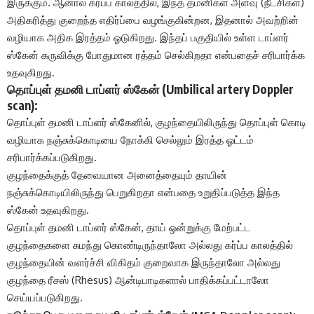
இருக்கும். ஆனால் கர்ப்ப காலத்தில், இந்த தமனிகள் அளவு (நீட்சிகள்)
அதிகரித்து குறைந்த எதிர்ப்பை வழங்குகின்றன, இதனால் அவற்றின்
வழியாக அதிக இரத்தம் ஓடுகிறது. இந்தப் பகுதியில் உள்ள டாப்ளர்
ஸ்கேன் கருவிக்கு போதுமான ரத்தம் செல்கிறதா என்பதைச் சரிபார்க்க
உதவுகிறது.
தொப்புள் தமனி டாப்ளர் ஸ்கேன் (Umbilical artery Doppler
scan):
தொப்புள் தமனி டாப்ளர் ஸ்கேனில், குழந்தையிலிருந்து தொப்புள் கொடி
வழியாக நஞ்சுக்கொடியை நோக்கி செல்லும் இரத்த ஓட்டம்
சரிபார்க்கப்படுகிறது.
குழந்தைக்குத் தேவையான அனைத்தையும் தாயின்
நஞ்சுக்கொடியிலிருந்து பெறுகிறதா என்பதை உறுதிப்படுத்த இந்த
ஸ்கேன் உதவுகிறது.
தொப்புள் தமனி டாப்ளர் ஸ்கேன், தாய் ஒன்றுக்கு மேற்பட்ட
குழந்தைகளை சுமந்து கொண்டிருந்தாலோ அல்லது கர்ப்ப காலத்தில்
குழந்தையின் வளர்ச்சி விகிதம் குறைவாக இருந்தாலோ அல்லது
குழந்தை ரீசஸ் (Rhesus) ஆன்டிபாடிகளால் பாதிக்கப்பட்டாலோ
செய்யப்படுகிறது.