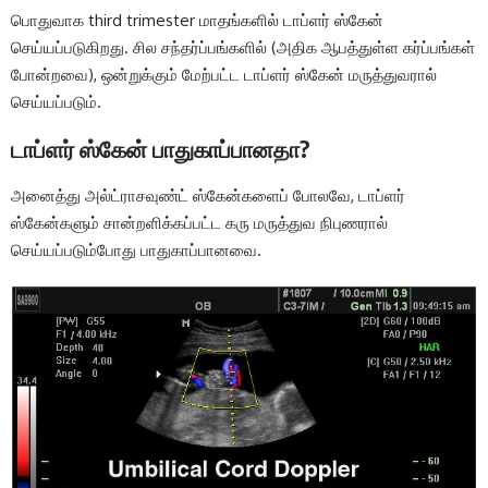
பொதுவாக third trimester மாதங்களில் டாப்ளர் ஸ்கேன்
செய்யப்படுகிறது. சில சந்தர்ப்பங்களில் (அதிக ஆபத்துள்ள கர்ப்பங்கள்
போன்றவை), ஒன்றுக்கும் மேற்பட்ட டாப்ளர் ஸ்கேன் மருத்துவரால்
செய்யப்படும்.
டாப்ளர் ஸ்கேன் பாதுகாப்பானதா?
அனைத்து அல்ட்ராசவுண்ட் ஸ்கேன்களைப் போலவே, டாப்ளர்
ஸ்கேன்களும் சான்றளிக்கப்பட்ட கரு மருத்துவ நிபுணரால்
செய்யப்படும்போது பாதுகாப்பானவை.