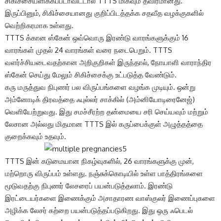
சிகிச்சையளிக்கப்படாவிட்டால் TTTS மிகவும் தீவிரமானது.
இருப்பினும், சிகிச்சையானது குறிப்பிடத்தக்க சதவீத வழக்குகளில்
வெற்றிகரமாக உள்ளது.
TTTS க்கான ஸ்கேன் ஒவ்வொரு இரண்டு வாரங்களுக்கும் 16
வாரங்கள் முதல் 24 வாரங்கள் வரை நடைபெறும். TTTS
வளர்ச்சியடைவதற்கான அறிகுறிகள் இருந்தால், நோயாளி வாராந்திர
ஸ்கேன் செய்து மேலும் சிகிச்சைக்கு உட்படுத்த வேண்டும்.
கரு மருத்துவ நிபுணர் பல விருப்பங்களை வழங்க முடியும். ஒன்று
அம்னோடிக் திரவத்தை ஃபுல்லர் சாக்கில் (அம்னியோடிரைனேஜ்)
வெளியேற்றுவது. இது சமச்சீரற்ற தன்மையை சரி செய்யவும் மற்றும்
லேசான அல்லது மிதமான TTTS இல் கருப்பைக்குள் அழுத்தத்தை
குறைக்கவும் உதவும்.
TTTS இன் கடுமையான நிகழ்வுகளில், 26 வாரங்களுக்கு முன்,
மற்றொரு விருப்பம் உள்ளது. நஞ்சுக்கொடியில் உள்ள பாத்திரங்களை
மூடுவதற்கு நிபுணர் லேசரைப் பயன்படுத்தலாம். இரண்டு
இரட்டையர்களை இணைக்கும் அசாதாரண வாஸ்குலர் இணைப்புகளை
அழிக்க லேசர் கற்றை பயன்படுத்தப்படுகிறது. இது ஒரு ஃபெடல்