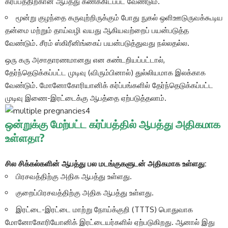
கர்ப்பத்திற்கான ஆபத்து கணக்கிடப்பட வேண்டும்.
மூன்று குழந்தை கருவுற்றிருக்கும் போது நுகல் ஒளிஊடுருவக்கூடிய
தன்மை மற்றும் தாய்வழி வயது ஆகியவற்றைப் பயன்படுத்த
வேண்டும். சீரம் ஸ்கிரீனிங்கைப் பயன்படுத்துவது நல்லதல்ல.
ஒரு கரு அசாதாரணமானது என கண்டறியப்பட்டால்,
தேர்ந்தெடுக்கப்பட்ட முடிவு (விரும்பினால்) துல்லியமாக இலக்காக
வேண்டும். மோனோகோரியானிக் கர்ப்பங்களில் தேர்ந்தெடுக்கப்பட்ட
முடிவு இணை-இரட்டைக்கு ஆபத்தை ஏற்படுத்தலாம்.
ஒன்றுக்கு மேற்பட்ட கர்ப்பத்தில் ஆபத்து அதிகமாக
உள்ளதா?
சில சிக்கல்களின் ஆபத்து பல மடங்குகளுடன் அதிகமாக உள்ளது:
பிரசவத்திற்கு அதிக ஆபத்து உள்ளது.
குறைப்பிரசவத்திற்கு அதிக ஆபத்து உள்ளது.
இரட்டை-இரட்டை மாற்று நோய்க்குறி (TTTS) பொதுவாக
மோனோகோரியோனிக் இரட்டையர்களில் ஏற்படுகிறது. ஆனால் இது