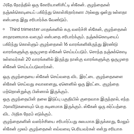
அதே நேரத்தில் ஒரு கோரியானிசிட்டி ஸ்கேன். குழந்தைகள்
நஞ்சுக்கொடியைப் பகிர்ந்து கொள்கிறார்களா அல்லது ஒன்று உள்ளதா
என்பதை இது சரிபார்க்க வேண்டும்.
Third trimester மாதங்களில்
கரு வளர்ச்சி ஸ்கேன்
, குழந்தைகள்
சாதாரணமாக வளரும் என்பதை சரிபார்க்கும். நஞ்சுக்கொடியைப்
பகிர்ந்து கொள்ளும் குழந்தைகள் 16 வாரங்களிலிருந்து இரண்டு
வாரங்களுக்கு ஒருமுறை ஸ்கேன் செய்யப்படும். சொந்த நஞ்சுக்கொடி
உள்ளவர்கள் 20 வாரங்களில் இருந்து நான்கு வாரங்களுக்கு ஒருமுறை
ஸ்கேன் செய்யப்படுவார்கள்.
ஒரு குழந்தையை ஸ்கேன் செய்வதை விட இரட்டை குழந்தைகளை
ஸ்கேன் செய்வது சவாலானது, ஏனெனில் ஒரு இரட்டை குழந்தை
மற்றொன்றுக்கு பின்னால் இருக்கும்.
ஒரு குழந்தையின் தலை இடுப்பு பகுதியில் குறைவாக இருந்தால், எந்த
அளவீடுகளையும் பெற கடினமாக இருக்கும். ஸ்கேன் ஒரு கர்ப்பத்தை
விட அதிக நேரம் எடுக்கும்.
குழந்தைகளின் வளர்ச்சியை சரிபார்ப்பது சுலபமாக இருக்காது, மேலும்
ஸ்கேன் மூலம் குழந்தைகள் எவ்வளவு பெரியவர்கள் என்று சரியாக