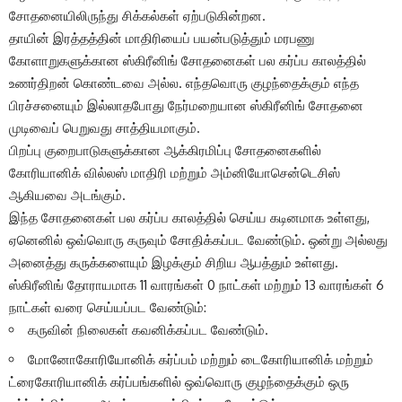
சோதனையிலிருந்து சிக்கல்கள் ஏற்படுகின்றன.
தாயின் இரத்தத்தின் மாதிரியைப் பயன்படுத்தும் மரபணு
கோளாறுகளுக்கான ஸ்கிரீனிங் சோதனைகள் பல கர்ப்ப காலத்தில்
உணர்திறன் கொண்டவை அல்ல. எந்தவொரு குழந்தைக்கும் எந்த
பிரச்சனையும் இல்லாதபோது நேர்மறையான ஸ்கிரீனிங் சோதனை
முடிவைப் பெறுவது சாத்தியமாகும்.
பிறப்பு குறைபாடுகளுக்கான ஆக்கிரமிப்பு சோதனைகளில்
கோரியானிக் வில்லஸ் மாதிரி
மற்றும்
அம்னியோசென்டெசிஸ்
ஆகியவை அடங்கும்.
இந்த சோதனைகள் பல கர்ப்ப காலத்தில் செய்ய கடினமாக உள்ளது,
ஏனெனில் ஒவ்வொரு கருவும் சோதிக்கப்பட வேண்டும். ஒன்று அல்லது
அனைத்து கருக்களையும் இழக்கும் சிறிய ஆபத்தும் உள்ளது.
ஸ்கிரீனிங் தோராயமாக 11 வாரங்கள் 0 நாட்கள் மற்றும் 13 வாரங்கள் 6
நாட்கள் வரை செய்யப்பட வேண்டும்:
கருவின் நிலைகள் கவனிக்கப்பட வேண்டும்.
மோனோகோரியோனிக் கர்ப்பம் மற்றும் டைகோரியானிக் மற்றும்
ட்ரைகோரியானிக் கர்ப்பங்களில் ஒவ்வொரு குழந்தைக்கும் ஒரு