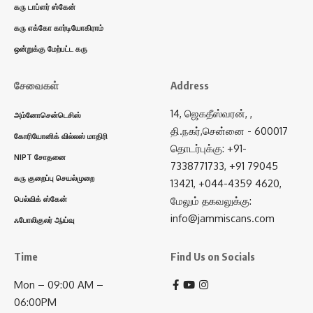
கரு டாப்ளர் ஸ்கேன்
கரு எக்கோ கார்டியோகிராம்
ஒன்றுக்கு மேற்பட்ட கரு
சேவைகள்
Address
14, ஜெகதீஸ்வரன், ,
அம்னோசென்டெசிஸ்
தி.நகர்,சென்னை - 600017
கோரியோனிக் வில்லஸ் மாதிரி
தொடர்புக்கு: +91-
NIPT சோதனை
7338771733, +91 79045
கரு குறைப்பு செயல்முறை
13421, +044-4359 4620,
பெல்விக் ஸ்கேன்
மேலும் தகவலுக்கு:
info@jammiscans.com
ஃபோலிகுலர் ஆய்வு
Time
Find Us on Socials
Mon – 09:00 AM –
06:00PM