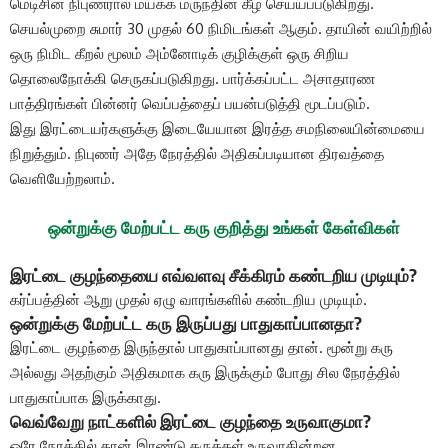
மெடிசின் நிபுணரால் மயக்க மருந்தின் கீழ் செய்யப்படுகிறது.
செயல்முறை சுமார் 30 முதல் 60 நிமிடங்கள் ஆகும். தாயின் வயிற்றில்
ஒரு நிமிட கீறல் மூலம் அம்னோடிக் குழிக்குள் ஒரு சிறிய
தொலைநோக்கி செருகப்படுகிறது. பார்க்கப்பட்ட அசாதாரண
பாத்திரங்கள் பின்னர் வெப்பத்தைப் பயன்படுத்தி மூடப்படும்.
இது இரட்டையர்களுக்கு இடையேயான இரத்த சமநிலையின்மையை
நிறுத்தும். நிபுணர் அதே நேரத்தில் அதிகப்படியான திரவத்தை
வெளியேற்றலாம்.
ஒன்றுக்கு மேற்பட்ட கரு குறித்து உங்கள் கேள்விகள்
இரட்டை குழந்தையை எவ்வளவு சீக்கிரம் கண்டறிய முடியும்?
கர்ப்பத்தின் ஆறு முதல் ஏழு வாரங்களில் கண்டறிய முடியும்.
ஒன்றுக்கு மேற்பட்ட கரு இருப்பது பாதுகாப்பானதா?
இரட்டை குழந்தை இருந்தால் பாதுகாப்பானது தான். மூன்று கரு
அல்லது அதற்கும் அதிகமாக கரு இருக்கும் போது சில நேரத்தில்
பாதுகாப்பாக இருக்காது.
வெவ்வேறு நாட்களில் இரட்டை குழந்தை உருவாகுமா?
ஒரே நேரத்தில் தான் இரண்டு கருக்கள் உருவாகின்றன.