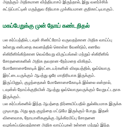
அதற்கும் அதிகமான வித்தியாசம் இருந்தால், இது வளர்ச்சிக்
கட்டுப்பாட்டின் மருத்துவ ரீதியாக முக்கியமான குறிகாட்டியாகும்.
மகப்பேறுக்கு முன் நோய் கண்டறிதல்
பல கர்ப்பத்தில்,
டவுன் சிண்ட்ரோம்
வருவதற்கான அதிக வாய்ப்பு
உள்ளது என்பதை கவனத்தில் கொள்ள வேண்டும், எனவே
ஸ்கிரீனிங்கிற்கான வெவ்வேறு விருப்பங்கள் மற்றும் ஸ்கிரீனிங்
சோதனைகளின் அதிக தவறான-நேர்மறை விகிதம்.
மோனோசைகோடிக் இரட்டையர்களின் விஷயத்தில், ஒவ்வொரு
இரட்டையருக்கும் ஆபத்து ஒரே மாதிரியாக இருக்கும்.
இருப்பினும், குழந்தைகள் மோனோசைகோடிக் இல்லை என்றால்,
டவுன்ஸ் நோய்க்குறியின் ஆபத்து ஒவ்வொருவருக்கும் வேறுபட்டதாக
இருக்கும்.
பல கர்ப்பங்களில் இந்த ஆபத்தை நிர்ணயிப்பதில் துல்லியமாக இருக்க
முடியாது, அது ஒரு குழந்தை மட்டுமே இருக்கும் போது. இதன்
விளைவாக, நோயாளிகளுக்கு ஆக்கிரமிப்பு சோதனை
வழங்கப்படுவதற்கான அதிக வாய்ப்புகள் உள்ளன மற்றும் இந்த