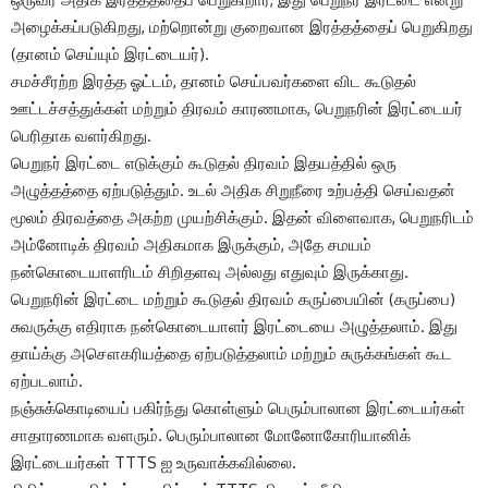
அழைக்கப்படுகிறது, மற்றொன்று குறைவான இரத்தத்தைப் பெறுகிறது
(தானம் செய்யும் இரட்டையர்).
சமச்சீரற்ற இரத்த ஓட்டம், தானம் செய்பவர்களை விட கூடுதல்
ஊட்டச்சத்துக்கள் மற்றும் திரவம் காரணமாக, பெறுநரின் இரட்டையர்
பெரிதாக வளர்கிறது.
பெறுநர் இரட்டை எடுக்கும் கூடுதல் திரவம் இதயத்தில் ஒரு
அழுத்தத்தை ஏற்படுத்தும். உடல் அதிக சிறுநீரை உற்பத்தி செய்வதன்
மூலம் திரவத்தை அகற்ற முயற்சிக்கும். இதன் விளைவாக, பெறுநரிடம்
அம்னோடிக் திரவம் அதிகமாக இருக்கும், அதே சமயம்
நன்கொடையாளரிடம் சிறிதளவு அல்லது எதுவும் இருக்காது.
பெறுநரின் இரட்டை மற்றும் கூடுதல் திரவம் கருப்பையின் (கருப்பை)
சுவருக்கு எதிராக நன்கொடையாளர் இரட்டையை அழுத்தலாம். இது
தாய்க்கு அசௌகரியத்தை ஏற்படுத்தலாம் மற்றும் சுருக்கங்கள் கூட
ஏற்படலாம்.
நஞ்சுக்கொடியைப் பகிர்ந்து கொள்ளும் பெரும்பாலான இரட்டையர்கள்
சாதாரணமாக வளரும். பெரும்பாலான மோனோகோரியானிக்
இரட்டையர்கள் TTTS ஐ உருவாக்கவில்லை.