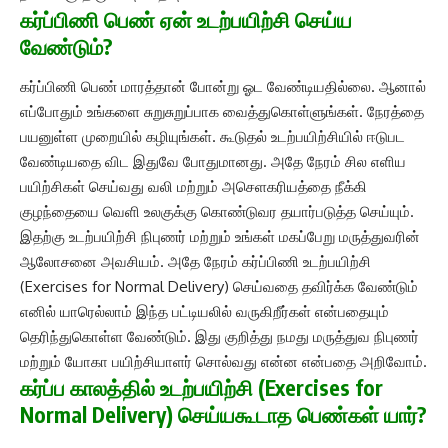
கர்ப்பிணி பெண் ஏன் உடற்பயிற்சி செய்ய
வேண்டும்?
கர்ப்பிணி பெண் மாரத்தான் போன்று ஓட வேண்டியதில்லை. ஆனால்
எப்போதும் உங்களை சுறுசுறுப்பாக வைத்துகொள்ளுங்கள். நேரத்தை
பயனுள்ள முறையில் கழியுங்கள். கூடுதல் உடற்பயிற்சியில் ஈடுபட
வேண்டியதை விட இதுவே போதுமானது. அதே நேரம் சில எளிய
பயிற்சிகள் செய்வது வலி மற்றும் அசெளகரியத்தை நீக்கி
குழந்தையை வெளி உலகுக்கு கொண்டுவர தயார்படுத்த செய்யும்.
இதற்கு உடற்பயிற்சி நிபுணர் மற்றும் உங்கள் மகப்பேறு மருத்துவரின்
ஆலோசனை அவசியம். அதே நேரம் கர்ப்பிணி உடற்பயிற்சி
(Exercises for Normal Delivery) செய்வதை தவிர்க்க வேண்டும்
எனில் யாரெல்லாம் இந்த பட்டியலில் வருகிறீர்கள் என்பதையும்
தெரிந்துகொள்ள வேண்டும். இது குறித்து நமது மருத்துவ நிபுணர்
மற்றும் யோகா பயிற்சியாளர் சொல்வது என்ன என்பதை அறிவோம்.
கர்ப்ப காலத்தில் உடற்பயிற்சி (Exercises for
Normal Delivery) செய்யகூடாத பெண்கள் யார்?