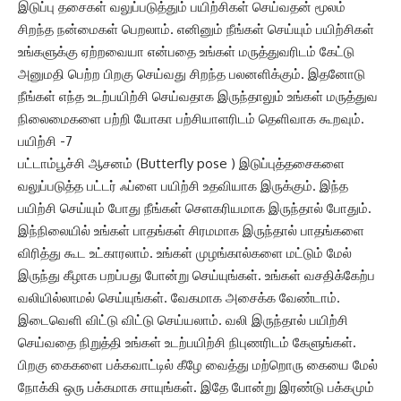
இடுப்பு தசைகள் வலுப்படுத்தும் பயிற்சிகள் செய்வதன் மூலம்
சிறந்த நன்மைகள் பெறலாம். எனினும் நீங்கள் செய்யும் பயிற்சிகள்
உங்களுக்கு ஏற்றவையா என்பதை உங்கள் மருத்துவரிடம் கேட்டு
அனுமதி பெற்ற பிறகு செய்வது சிறந்த பலனளிக்கும். இதனோடு
நீங்கள் எந்த உடற்பயிற்சி செய்வதாக இருந்தாலும் உங்கள் மருத்துவ
நிலைமைகளை பற்றி யோகா பற்சியாளரிடம் தெளிவாக கூறவும்.
பயிற்சி -7
பட்டாம்பூச்சி ஆசனம் (Butterfly pose ) இடுப்புத்தசைகளை
வலுப்படுத்த பட்டர் ஃப்ளை பயிற்சி உதவியாக இருக்கும். இந்த
பயிற்சி செய்யும் போது நீங்கள் செளகரியமாக இருந்தால் போதும்.
இந்நிலையில் உங்கள் பாதங்கள் சிரமமாக இருந்தால் பாதங்களை
விரித்து கூட உட்காரலாம். உங்கள் முழங்கால்களை மட்டும் மேல்
இருந்து கீழாக பறப்பது போன்று செய்யுங்கள். உங்கள் வசதிக்கேற்ப
வலியில்லாமல் செய்யுங்கள். வேகமாக அசைக்க வேண்டாம்.
இடைவெளி விட்டு விட்டு செய்யலாம். வலி இருந்தால் பயிற்சி
செய்வதை நிறுத்தி உங்கள் உடற்பயிற்சி நிபுணரிடம் கேளுங்கள்.
பிறகு கைகளை பக்கவாட்டில் கீழே வைத்து மற்றொரு கையை மேல்
நோக்கி ஒரு பக்கமாக சாயுங்கள். இதே போன்று இரண்டு பக்கமும்