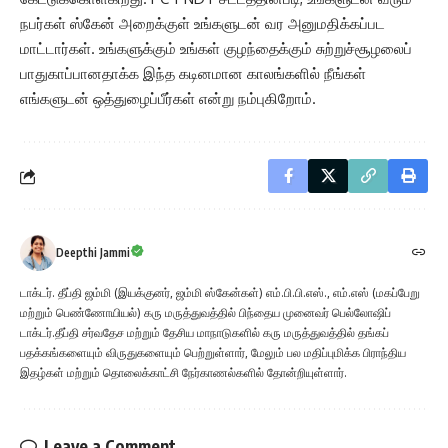
நபர்கள் ஸ்கேன் அறைக்குள் உங்களுடன் வர அனுமதிக்கப்பட
மாட்டார்கள். உங்களுக்கும் உங்கள் குழந்தைக்கும் சுற்றுச்சூழலைப்
பாதுகாப்பானதாக்க இந்த கடினமான காலங்களில் நீங்கள்
எங்களுடன் ஒத்துழைப்பீர்கள் என்று நம்புகிறோம்.
Deepthi Jammi
டாக்டர். தீப்தி ஜம்மி (இயக்குனர், ஜம்மி ஸ்கேன்கள்) எம்.பி.பி.எஸ்., எம்.எஸ் (மகப்பேறு
மற்றும் பெண்ணோயியல்) கரு மருத்துவத்தில் பிந்தைய முனைவர் பெல்லோஷிப்
டாக்டர்.தீப்தி சர்வதேச மற்றும் தேசிய மாநாடுகளில் கரு மருத்துவத்தில் தங்கப்
பதக்கங்களையும் விருதுகளையும் பெற்றுள்ளார், மேலும் பல மதிப்புமிக்க பிராந்திய
இதழ்கள் மற்றும் தொலைக்காட்சி நேர்காணல்களில் தோன்றியுள்ளார்.
Leave a Comment