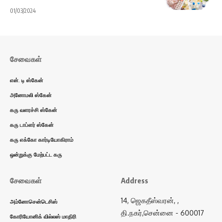
01/03/2024
சேவைகள்
என். டி ஸ்கேன்
அனோமலி ஸ்கேன்
கரு வளரச்சி ஸ்கேன்
கரு டாப்ளர் ஸ்கேன்
கரு எக்கோ கார்டியோகிராம்
ஒன்றுக்கு மேற்பட்ட கரு
சேவைகள்
Address
14, ஜெகதீஸ்வரன், ,
அம்னோசென்டெசிஸ்
தி.நகர்,சென்னை - 600017
கோரியோனிக் வில்லஸ் மாதிரி