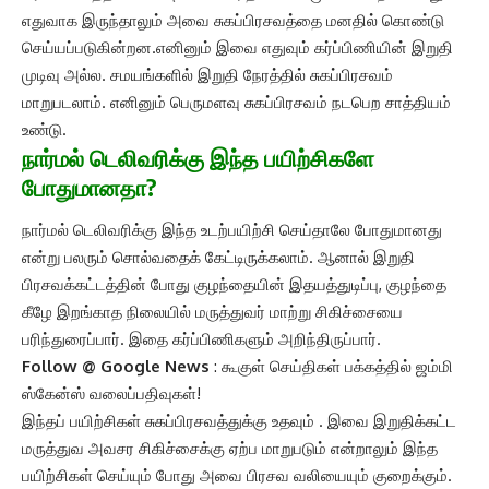
எதுவாக இருந்தாலும் அவை சுகப்பிரசவத்தை மனதில் கொண்டு
செய்யப்படுகின்றன.எனினும் இவை எதுவும் கர்ப்பிணியின் இறுதி
முடிவு அல்ல. சமயங்களில் இறுதி நேரத்தில் சுகப்பிரசவம்
மாறுபடலாம். எனினும் பெருமளவு சுகப்பிரசவம் நடபெற சாத்தியம்
உண்டு.
நார்மல் டெலிவரிக்கு இந்த பயிற்சிகளே
போதுமானதா?
நார்மல் டெலிவரிக்கு இந்த உடற்பயிற்சி செய்தாலே போதுமானது
என்று பலரும் சொல்வதைக் கேட்டிருக்கலாம். ஆனால் இறுதி
பிரசவக்கட்டத்தின் போது குழந்தையின் இதயத்துடிப்பு, குழந்தை
கீழே இறங்காத நிலையில் மருத்துவர் மாற்று சிகிச்சையை
பரிந்துரைப்பார். இதை கர்ப்பிணிகளும் அறிந்திருப்பார்.
Follow @
Google News
: கூகுள் செய்திகள் பக்கத்தில் ஜம்மி
ஸ்கேன்ஸ் வலைப்பதிவுகள்!
இந்தப் பயிற்சிகள் சுகப்பிரசவத்துக்கு உதவும் . இவை இறுதிக்கட்ட
மருத்துவ அவசர சிகிச்சைக்கு ஏற்ப மாறுபடும் என்றாலும் இந்த
பயிற்சிகள் செய்யும் போது அவை பிரசவ வலியையும் குறைக்கும்.