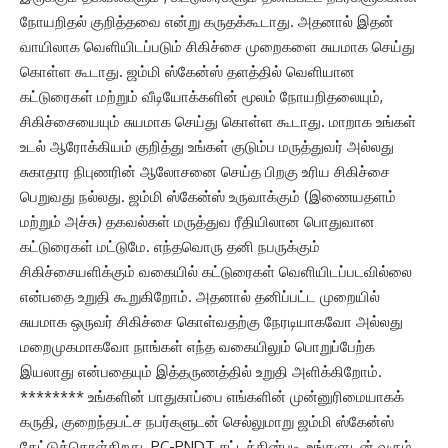
நோயறிதல் குறித்தவை என்று கருதக்கூடாது. அதனால் இதன்
வாயிலாக வெளியிடப்படும் சிகிச்சை முறைகளை சுயமாக செய்து
கொள்ள கூடாது. ஜம்மி ஸ்கேன்ஸ் தளத்தில் வெளியான
கட்டுரைகள் மற்றும் வீடியோக்களின் மூலம் நோயறிதலையும்,
சிகிச்சையையும் சுயமாக செய்து கொள்ள கூடாது. மாறாக உங்கள்
உடல் ஆரோக்கியம் குறித்து உங்கள் குடும்ப மருத்துவர் அல்லது
சுகாதார நிபுணரின் ஆலோசனை செய்த பிறகு உரிய சிகிச்சை
பெறுவது நல்லது. ஜம்மி ஸ்கேன்ஸ் உருவாக்கும் (இணையதளம்
மற்றும் அச்சு) தகவல்கள் மருத்துவ ரீதியிலான பொதுவான
கட்டுரைகள் மட்டுமே. எந்தவொரு தனி நபருக்கும்
சிகிச்சையளிக்கும் வகையில் கட்டுரைகள் வெளியிடப்படவில்லை
என்பதை உறுதி கூறுகிறோம். அதனால் தனிப்பட்ட முறையில்
சுயமாக ஒருவர் சிகிச்சை கொள்வதற்கு நேரடியாகவோ அல்லது
மறைமுகமாகவோ நாங்கள் எந்த வகையிலும் பொறுப்பேற்க
இயலாது என்பதையும் இத்தருணத்தில் உறுதி அளிக்கிறோம்.
******** உங்களின் பாதுகாப்பை எங்களின் முன்னுரிமையாகக்
கருதி, குறைந்தபட்ச நபர்களுடன் செல்லுமாறு ஜம்மி ஸ்கேன்ஸ்
கேட்டுக்கொள்கிறது. PC-PNDT சட்டத்தின்படி, உங்களுடன் வரும்