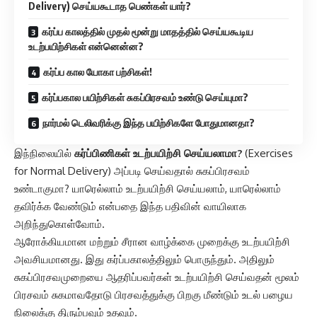
Delivery) செய்யகூடாத பெண்கள் யார்?
கர்ப்ப காலத்தில் முதல் மூன்று மாதத்தில் செய்யகூடிய
உடற்பயிற்சிகள் என்னென்ன?
கர்ப்ப கால யோகா பற்சிகள்!
கர்ப்பகால பயிற்சிகள் சுகப்பிரசவம் உண்டு செய்யுமா?
நார்மல் டெலிவரிக்கு இந்த பயிற்சிகளே போதுமானதா?
இந்நிலையில்
கர்ப்பிணிகள் உடற்பயிற்சி செய்யலாமா?
(Exercises
for Normal Delivery) அப்படி செய்வதால் சுகப்பிரசவம்
உண்டாகுமா? யாரெல்லாம் உடற்பயிற்சி செய்யலாம், யாரெல்லாம்
தவிர்க்க வேண்டும் என்பதை இந்த பதிவின் வாயிலாக
அறிந்துகொள்வோம்.
ஆரோக்கியமான மற்றும் சீரான வாழ்க்கை முறைக்கு உடற்பயிற்சி
அவசியமானது. இது கர்ப்பகாலத்திலும் பொருந்தும். அதிலும்
சுகப்பிரசவமுறையை ஆதரிப்பவர்கள் உடற்பயிற்சி செய்வதன் மூலம்
பிரசவம் சுகமாவதோடு பிரசவத்துக்கு பிறகு மீண்டும் உடல் பழைய
நிலைக்கு திரும்பவும் உதவும்.