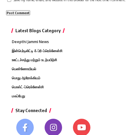
Latest Blogs Category
Deepthi Jammi News
இன்பெர்டிலிட்டி & ப்ரி-ப்ரெக்னேன்சி
ஊட்டச்சத்து மற்றும் உடற்பயிற்சி
பெண்ணோயியல்
பொது ஆரோக்கியம்
பொஸ்ட்-ப்ரெக்னேன்சி
மகப்பேறு
Stay Connected