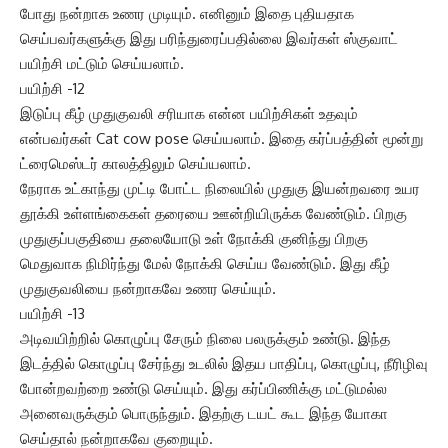
போது நன்றாக உணர முடியும். எனினும் இதை புதியதாக
செய்பவர்களுக்கு இது பரிந்துரைப்பதில்லை இவர்கள் ஸ்குவாட்
பயிற்சி மட்டும் செய்யலாம்.
பயிற்சி -12
இடுப்பு கீழ் முதுகுவலி சரியாக என்ன பயிற்சிகள் உதவும்
என்பவர்கள் Cat cow pose செய்யலாம். இதை கர்ப்பத்தின் மூன்று
ட்ரைமெஸ்டர் காலத்திலும் செய்யலாம்.
நேராக உட்காந்து முட்டி போட்ட நிலையில் முதுகு இயன்றவரை உயர
தூக்கி உள்ளங்கைகள் தரையை ஊன்றியிருக்க வேண்டும். பிறகு
முதுகுப்பகுதியை தலையோடு உள் நோக்கி குனிந்து பிறகு
மெதுவாக நிமிர்ந்து மேல் நோக்கி செய்ய வேண்டும். இது கீழ்
முதுகுவலியை நன்றாகவே உணர செய்யும்.
பயிற்சி -13
அடிவயிற்றில் கொழுப்பு சேரும் நிலை பலருக்கும் உண்டு. இந்த
இடத்தில் கொழுப்பு சேர்ந்து உடலில் இதய பாதிப்பு, கொழுப்பு, நீரிழிவு
போன்றவற்றை உண்டு செய்யும். இது கர்ப்பிணிக்கு மட்டுமல்ல
அனைவருக்கும் பொருந்தும். இதற்கு டயட் கூட இந்த யோகா
செய்தால் நன்றாகவே குறையும்.