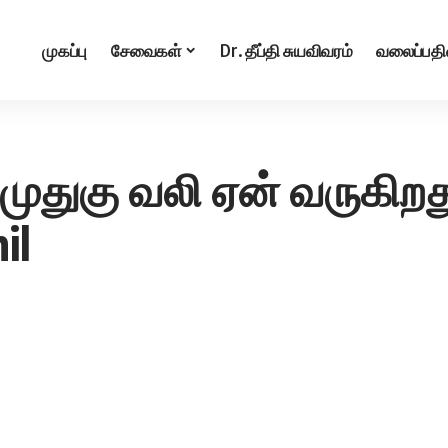
முகப்பு
சேவைகள்
Dr. தீப்தி சுயவிவரம்
வலைப்பதி
 முதுகு வலி ஏன் வருகிறத
il