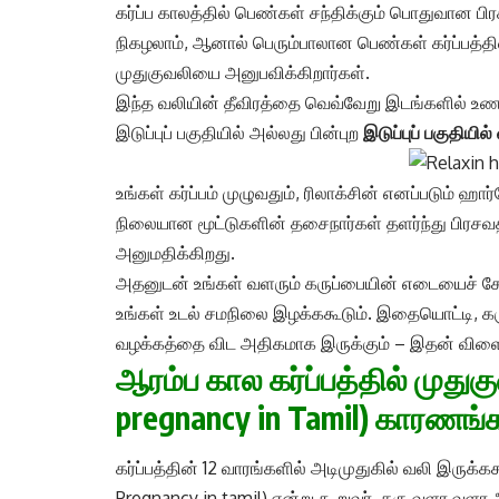
கர்ப்ப காலத்தில் பெண்கள் சந்திக்கும் பொதுவான பி
நிகழலாம், ஆனால் பெரும்பாலான பெண்கள் கர்ப்பத்த
முதுகுவலியை அனுபவிக்கிறார்கள்.
இந்த வலியின் தீவிரத்தை வெவ்வேறு இடங்களில் உணர மு
இடுப்புப் பகுதியில் அல்லது பின்புற
இடுப்புப் பகுதியி
உங்கள் கர்ப்பம் முழுவதும், ரிலாக்சின் எனப்படும் ஹ
நிலையான மூட்டுகளின் தசைநார்கள் தளர்ந்து பிரசவ
அனுமதிக்கிறது.
அதனுடன் உங்கள் வளரும் கருப்பையின் எடையைச் சேர்
உங்கள் உடல் சமநிலை இழக்ககூடும். இதையொட்டி, கரு
வழக்கத்தை விட அதிகமாக இருக்கும் – இதன் விளை
ஆரம்ப கால கர்ப்பத்தில் முதுக
pregnancy in Tamil) காரணங்
கர்ப்பத்தின் 12 வாரங்களில் அடிமுதுகில் வலி இருக
Pregnancy in tamil) என்று கூறுவர். கரு வளர வளர 