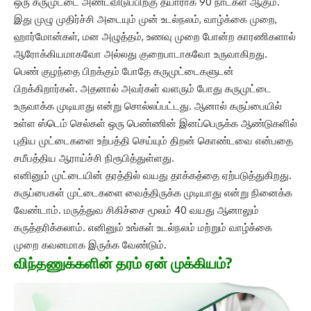
ஒரு கருமுட்டை அண்டவிடுப்பிற்கு தயாராக 90 நாட்கள் ஆகும்.
இது முழு முதிர்ச்சி அடையும் முன் உடல்நலம், வாழ்க்கை முறை,
ஹார்மோன்கள், மன அழுத்தம், உணவு முறை போன்ற காரணிகளால்
ஆரோக்கியமாகவோ அல்லது குறைபாடாகவோ உருவாகிறது.
பெண் குழந்தை பிறக்கும் போதே கருமுட்டைகளுடன்
பிறக்கிறார்கள். அதனால் அவர்கள் வளரும் போது கருமுட்டை
உருவாக்க முடியாது என்று சொல்லப்பட்டது. ஆனால் கருப்பையில்
உள்ள ஸ்டெம் செல்கள் ஒரு பெண்ணின் இனப்பெருக்க ஆண்டுகளில்
புதிய முட்டைகளை உற்பத்தி செய்யும் திறன் கொண்டவை என்பதை
சமீபத்திய ஆராய்ச்சி நிரூபித்துள்ளது.
எனினும் முட்டையின் தரத்தில் வயது தாக்கத்தை ஏற்படுத்துகிறது.
கருப்பைகள் முட்டைகளை வைத்திருக்க முடியாது என்று நினைக்க
வேண்டாம். மருத்துவ சிகிச்சை மூலம் 40 வயது ஆனாலும்
கருத்தரிக்கலாம். எனினும் உங்கள் உடல்நலம் மற்றும் வாழ்க்கை
முறை கவனமாக இருக்க வேண்டும்.
விந்தணுக்களின் தரம் ஏன் முக்கியம்?