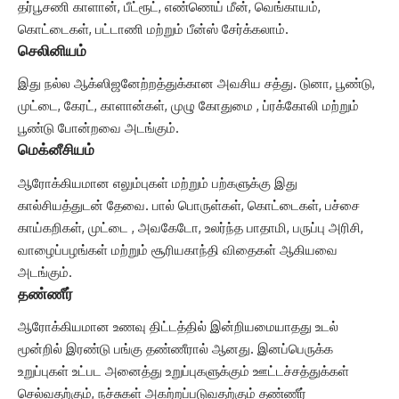
தர்பூசணி காளான், பீட்ரூட், எண்ணெய் மீன், வெங்காயம்,
கொட்டைகள், பட்டாணி மற்றும் பீன்ஸ் சேர்க்கலாம்.
செலினியம்
இது நல்ல ஆக்ஸிஜனேற்றத்துக்கான அவசிய சத்து. டுனா, பூண்டு,
முட்டை, கேரட், காளான்கள், முழு கோதுமை , ப்ரக்கோலி மற்றும்
பூண்டு போன்றவை அடங்கும்.
மெக்னீசியம்
ஆரோக்கியமான எலும்புகள் மற்றும் பற்களுக்கு இது
கால்சியத்துடன் தேவை. பால் பொருள்கள், கொட்டைகள், பச்சை
காய்கறிகள், முட்டை , அவகேடோ, உலர்ந்த பாதாமி, பருப்பு அரிசி,
வாழைப்பழங்கள் மற்றும் சூரியகாந்தி விதைகள் ஆகியவை
அடங்கும்.
தண்ணீர்
ஆரோக்கியமான உணவு திட்டத்தில் இன்றியமையாதது உடல்
மூன்றில் இரண்டு பங்கு தண்ணீரால் ஆனது. இனப்பெருக்க
உறுப்புகள் உட்பட அனைத்து உறுப்புகளுக்கும் ஊட்டச்சத்துக்கள்
செல்வதற்கும், நச்சுகள் அகற்றப்படுவதற்கும் தண்ணீர்