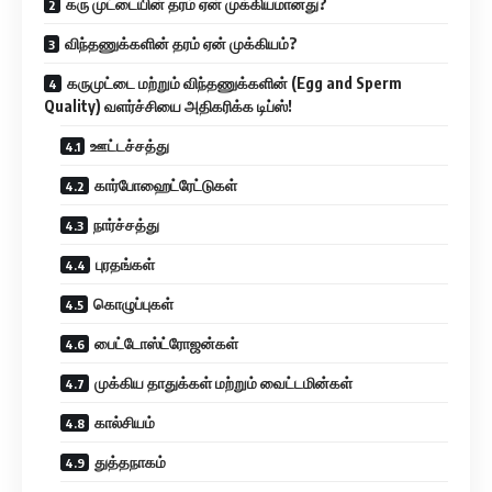
கரு முட்டையின் தரம் ஏன் முக்கியமானது?
விந்தணுக்களின் தரம் ஏன் முக்கியம்?
கருமுட்டை மற்றும் விந்தணுக்களின் (Egg and Sperm
Quality) வளர்ச்சியை அதிகரிக்க டிப்ஸ்!
ஊட்டச்சத்து
கார்போஹைட்ரேட்டுகள்
நார்ச்சத்து
புரதங்கள்
கொழுப்புகள்
பைட்டோஸ்ட்ரோஜன்கள்
முக்கிய தாதுக்கள் மற்றும் வைட்டமின்கள்
கால்சியம்
துத்தநாகம்