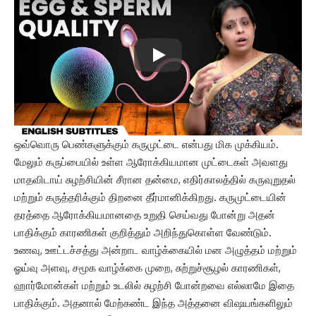
ஒவ்வொரு பெண்களுக்கும் கருமுட்டை என்பது மிக முக்கியம்.
மேலும் கருப்பையில் உள்ள ஆரோக்கியமான முட்டைகள் அவளது
மாதவிடாய் சுழற்சியின் சீரான தன்மை, எதிர்காலத்தில் கருவுறுதல்
மற்றும் கருத்தரிக்கும் திறனை தீர்மானிக்கிறது. கருமுட்டையின்
தரத்தை ஆரோக்கியமானதை உறுதி செய்வது போன்று அதன்
பாதிக்கும் காரணிகள் குறித்தும் அறிந்துகொள்ள வேண்டும்.
உணவு, ஊட்டச்சத்து அன்றாட வாழ்க்கையில் மன அழுத்தம் மற்றும்
ஓய்வு அளவு, சமூக வாழ்க்கை முறை, சுற்றுச்சூழல் காரணிகள்,
ஹார்மோன்கள் மற்றும் உடலில் சுழற்சி போன்றவை எல்லாமே இதை
பாதிக்கும். அதனால் மேற்கண்ட இந்த அத்தனை விஷயங்களிலும்