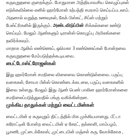
கருவுறுதலை குறைக்கும். போதுமான அத்தியாவசிய கொழுப்புகள்
எடுக்கவில்லை எனில் ஹார்மோன் உற்பத்தி சமரசம் செய்யப்படலாம்.
அதனால் வறுத்த உணவுகள், கேக் பிஸ்கட், சிப்ஸ் மற்றும்
பேஸ்ட்ரிகளில் இருக்கும்.
அண்டவிடுப்பின்
சிக்கல்களை உண்டு
செய்யும். மேலும் ஆண்களும் டிரான்ஸ் கொழுப்பு அமிலங்களை
தவிர்க்கவும்.
மாறாக ஆலிவ் எண்ணெய், ஒமெகா 3 எண்ணெய்கள் போன்றவை
கருவுறுதலை மேம்படுத்தக்கூடியவை.
பைட்டோஸ்ட்ரோஜன்கள்
இது ஹார்மோன் சமநிலை விளைவை கொண்டுள்ளவை. பருப்பு
வகைகள், சோயா பீன்ஸ் கொண்டைக்கடலை, பருப்பு வகைகளில்
இவை உள்ளது. மேலும் இது ஆண் பெண் பாலின ஹார்மோன்களை
சமநிலைப்படுத்துவதில் பங்கு வகிக்கின்றன.
முக்கிய தாதுக்கள் மற்றும் வைட்டமின்கள்
வைட்டமின் ஏ கருவுறும் திட்டத்தில் மிக முக்கியமானது. பீட்டா
கரோட்டின் போன்ற வைட்டமின் ஏ கேரட், தக்காளி, மாம்பழம்,
பூசணி, முட்டைக்கோஸ், ,முட்டையின் மஞ்சள் கரு, வோக்கோசு ,