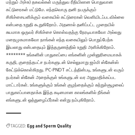
மற்றும் அச்சு) தகவல்கள் மருத்துவ ரீதியிலான பொதுவான
கட்டுரைகள் மட்டுமே. எந்தவொரு தனி நபருக்கும்
சிகிச்சையளிக்கும் வகையில் கட்டுரைகள் வெளியிடப்படவில்லை
என்பதை உறுதி கூறுகிறோம். அதனால் தனிப்பட்ட முறையில்
சுயமாக ஒருவர் சிகிச்சை கொள்வதற்கு நேரடியாகவோ அல்லது
மறைமுகமாகவோ நாங்கள் எந்த வகையிலும் பொறுப்பேற்க
இயலாது என்பதையும் இத்தருணத்தில் உறுதி அளிக்கிறோம்.
******** உங்களின் பாதுகாப்பை எங்களின் முன்னுரிமையாகக்
கருதி, குறைந்தபட்ச நபர்களுடன் செல்லுமாறு ஜம்மி ஸ்கேன்ஸ்
கேட்டுக்கொள்கிறது. PC-PNDT சட்டத்தின்படி, உங்களுடன் வரும்
நபர்கள் ஸ்கேன் அறைக்குள் உங்களுடன் வர அனுமதிக்கப்பட
மாட்டார்கள். உங்களுக்கும் உங்கள் குழந்தைக்கும் சுற்றுச்சூழலைப்
பாதுகாப்பானதாக்க இந்த கடினமான காலங்களில் நீங்கள்
எங்களுடன் ஒத்துழைப்பீர்கள் என்று நம்புகிறோம்.
TAGGED:
Egg and Sperm Quality