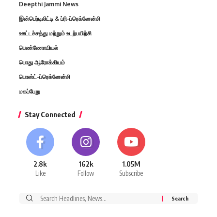
Deepthi Jammi News
இன்பெர்டிலிட்டி & ப்ரி-ப்ரெக்னேன்சி
ஊட்டச்சத்து மற்றும் உடற்பயிற்சி
பெண்ணோயியல்
பொது ஆரோக்கியம்
பொஸ்ட்-ப்ரெக்னேன்சி
மகப்பேறு
Stay Connected
2.8k
162k
1.05M
Like
Follow
Subscribe
Search
for: