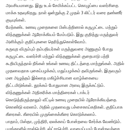
அவசியமானது. இது உடல் சேமிக்கப்பட்ட கொழுப்பை வளர்சிதை
மாக்க உதவுகிறது. நாள் ஒன்றுக்கு 2 முதல் 3 லிட்டர் வரை தண்ணீர்
குடியுங்கள்.
மேற்கண்ட உணவு முறைகளை பின்பற்றினால் கருமுட்டை மற்றும்
விந்தணுக்கள் ஆரோக்கியம் மேம்படும். இது குறித்து மருத்துவர்
அளிக்கும் குறிப்புகளை தெரிந்துகொள்வோம்.
கருவுற விரும்பும் தம்பதியர்கள் மருத்துவரை அணுகும் போது
கருமுட்டை வளர்ச்சி மற்றும் விந்தணுக்கள் குறைபாடு பற்றி
கூறியிருந்தால் நீங்கள் உங்கள் உணவு திட்டத்தை மாற்றுங்கள். அதில்
முதலாவதாக புகைப்பழக்கம், மதுப்பழக்கம் தவிருங்கள். இருவரும்
மன அழுத்தம் இல்லாத மகிழ்ச்சியான வாழ்க்கையை
திட்டமிடுங்கள். தூக்கம் போதுமான அளவு இருக்கட்டும்.
விந்தணுக்கள் அதிகரிக்க மாத்திரைகள் டாக்டர்
கொடுத்திருந்தாலும் வீட்டில் உணவு முறையில் ஆரோக்கியத்தை
கொண்டு வரலாம். அதில் முதலாவது பச்சைகாய்கறிகள். குறிப்பாக
கீரைகள். கீரையில் முருங்கைக்கீரை கொடுக்கலாம்.
பாதாம், பிஸ்தா, முந்திரி, ஏலக்காய் போன்றவை சேர்க்க வேண்டும்.
பழங்காளில் ராஸ்பெர்ரி, ஸ்ட்ராபெர்ரி, வாழைப்பழம் போன்றவற்றை