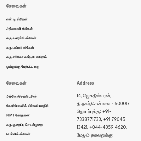
சேவைகள்
என். டி ஸ்கேன்
அனோமலி ஸ்கேன்
கரு வளரச்சி ஸ்கேன்
கரு டாப்ளர் ஸ்கேன்
கரு எக்கோ கார்டியோகிராம்
ஒன்றுக்கு மேற்பட்ட கரு
சேவைகள்
Address
14, ஜெகதீஸ்வரன், ,
அம்னோசென்டெசிஸ்
தி.நகர்,சென்னை - 600017
கோரியோனிக் வில்லஸ் மாதிரி
தொடர்புக்கு: +91-
NIPT சோதனை
7338771733, +91 79045
கரு குறைப்பு செயல்முறை
13421, +044-4359 4620,
பெல்விக் ஸ்கேன்
மேலும் தகவலுக்கு: