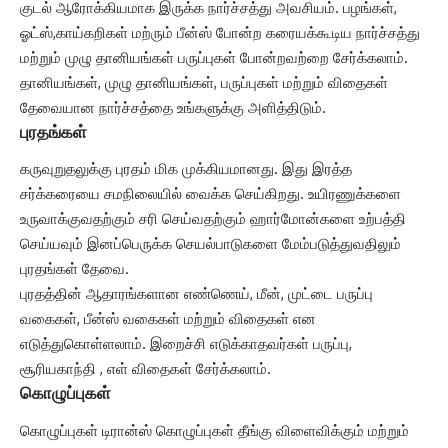
குடல் ஆரோக்கியமாக இருக்க நார்ச்சத்து அவசியம். பழங்கள்,
ஓட்ஸ்,காய்கறிகள் மற்ரும் பீன்ஸ் போன்ற கரையக்கூடிய நார்ச்சத்து
மற்றும் முழு தானியங்கள் பருப்புகள் போன்றவற்றை சேர்க்கலாம்.
தானியங்கள், முழு தானியங்கள், பருப்புகள் மற்றும் விதைகள்
தேவையான நார்ச்சத்தை உங்களுக்கு அளித்திடும்.
புரதங்கள்
கருவுறுதலுக்கு புரதம் மிக முக்கியமானது. இது இரத்த
சர்க்கரையை சமநிலையில் வைக்க செய்கிறது. உயிரணுக்களை
உருவாக்குவதற்கும் சரி செய்வதற்கும் ஹார்மோன்களை உற்பத்தி
செய்யவும் இனப்பெருக்க செயல்பாடுகளை மேம்படுத்துவதிலும்
புரதங்கள் தேவை.
புரதத்தின் ஆதாரங்களான எண்ணெய், மீன், முட்டை பருப்பு
வகைகள், பீன்ஸ் வகைகள் மற்றும் விதைகள் என
எடுத்துகொள்ளலாம். இறைச்சி எடுக்காதவர்கள் பருப்பு,
சூரியகாந்தி , எள் விதைகள் சேர்க்கலாம்.
கொழுப்புகள்
கொழுப்புகள் டிரான்ஸ் கொழுப்புகள் தீங்கு விளைவிக்கும் மற்றும்