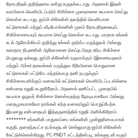
நோயறிதல் குறித்தவை என்று கருதக்கூடாது. அதனால் இதன்
வாயிலாக வெளியிடப்படும் சிகிச்சை முறைகளை சுயமாக செய்து
கொள்ள கூடாது. ஜம்மி ஸ்கேன்ஸ் தளத்தில் வெளியான
கட்டுரைகள் மற்றும் வீடியோக்களின் மூலம் நோயறிதலையும்,
சிகிச்சையையும் சுயமாக செய்து கொள்ள கூடாது. மாறாக உங்கள்
உடல் ஆரோக்கியம் குறித்து உங்கள் குடும்ப மருத்துவர் அல்லது
சுகாதார நிபுணரின் ஆலோசனை செய்த பிறகு உரிய சிகிச்சை
பெறுவது நல்லது. ஜம்மி ஸ்கேன்ஸ் உருவாக்கும் (இணையதளம்
மற்றும் அச்சு) தகவல்கள் மருத்துவ ரீதியிலான பொதுவான
கட்டுரைகள் மட்டுமே. எந்தவொரு தனி நபருக்கும்
சிகிச்சையளிக்கும் வகையில் கட்டுரைகள் வெளியிடப்படவில்லை
என்பதை உறுதி கூறுகிறோம். அதனால் தனிப்பட்ட முறையில்
சுயமாக ஒருவர் சிகிச்சை கொள்வதற்கு நேரடியாகவோ அல்லது
மறைமுகமாகவோ நாங்கள் எந்த வகையிலும் பொறுப்பேற்க
இயலாது என்பதையும் இத்தருணத்தில் உறுதி அளிக்கிறோம்.
******** உங்களின் பாதுகாப்பை எங்களின் முன்னுரிமையாகக்
கருதி, குறைந்தபட்ச நபர்களுடன் செல்லுமாறு ஜம்மி ஸ்கேன்ஸ்
கேட்டுக்கொள்கிறது. PC-PNDT சட்டத்தின்படி, உங்களுடன் வரும்