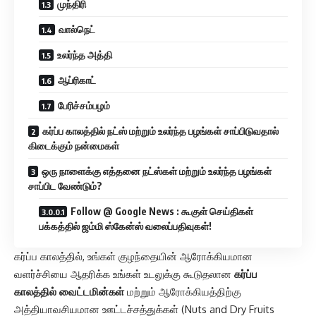
முந்திரி
வால்நெட்
உலர்ந்த அத்தி
ஆப்ரிகாட்
பேரிச்சம்பழம்
கர்ப்ப காலத்தில் நட்ஸ் மற்றும் உலர்ந்த பழங்கள் சாப்பிடுவதால்
கிடைக்கும் நன்மைகள்
ஒரு நாளைக்கு எத்தனை நட்ஸ்கள் மற்றும் உலர்ந்த பழங்கள்
சாப்பிட வேண்டும்?
Follow @ Google News : கூகுள் செய்திகள்
பக்கத்தில் ஜம்மி ஸ்கேன்ஸ் வலைப்பதிவுகள்!
கர்ப்ப காலத்தில், உங்கள் குழந்தையின் ஆரோக்கியமான
வளர்ச்சியை ஆதரிக்க உங்கள் உடலுக்கு கூடுதலான
கர்ப்ப
காலத்தில் வைட்டமின்கள்
மற்றும் ஆரோக்கியத்திற்கு
அத்தியாவசியமான ஊட்டச்சத்துக்கள் (Nuts and Dry Fruits