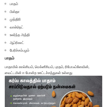
பாதம்
பிஸ்தா
முந்திரி
வால்நெட்
உலர்ந்த அத்தி
ஆப்ரிகாட்
பேரிச்சம்பழம்
பாதம்
பாதாமில் கால்சியம், மெக்னீசியம், புரதம், ரிபோஃப்ளேவின்,
வைட்டமின் ஈ போன்ற ஊட்டச்சத்துகள் உள்ளது