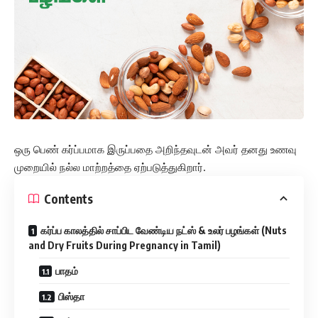
ஒரு பெண் கர்ப்பமாக இருப்பதை அறிந்தவுடன் அவர் தனது உணவு
முறையில் நல்ல மாற்றத்தை ஏற்படுத்துகிறார்.
Contents
கர்ப்ப காலத்தில் சாப்பிட வேண்டிய நட்ஸ் & உலர் பழங்கள் (Nuts
and Dry Fruits During Pregnancy in Tamil)
பாதம்
பிஸ்தா