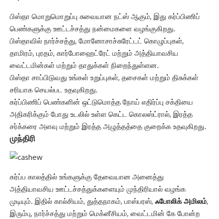
பிஸ்தா மொறுமொறுப்பு சுவையான நட்ஸ் ஆகும், இது கர்ப்பிணிப்
பெண்களுக்கு ஊட்டச்சத்து நன்மைகளை வழங்குகிறது.
பிஸ்தாவில் நார்ச்சத்து, மோனோசாச்சுரேட்டட் கொழுப்புகள்,
தாமிரம், புரதம், கார்போஹைட்ரேட் மற்றும் அத்தியாவசிய
வைட்டமின்கள் மற்றும் தாதுக்கள் நிறைந்துள்ளன.
பிஸ்தா சாப்பிடுவது உங்கள் உறுப்புகள், தசைகள் மற்றும் திசுக்கள்
சரியாக செயல்பட உதவுகிறது.
கர்ப்பிணிப் பெண்களின் ஒட்டுமொத்த நோய் எதிர்ப்பு சக்தியை
அதிகரிக்கும் போது உடலில் உள்ள கெட்ட கொலஸ்ட்ரால், இரத்த
சர்க்கரை அளவு மற்றும் இரத்த அழுத்தத்தை குறைக்க உதவுகிறது.
முந்திரி
கர்ப்ப காலத்தில் உங்களுக்கு தேவையான அனைத்து
அத்தியாவசிய ஊட்டச்சத்துக்களையும் முந்திரியால் வழங்க
முடியும். இதில் கால்சியம், துத்தநாகம், பாஸ்பரஸ்,
ஃபோலிக் அமிலம்
,
இரும்பு, நார்ச்சத்து மற்றும் மெக்னீசியம், வைட்டமின் கே போன்ற