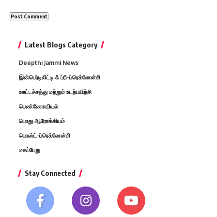
Latest Blogs Category
Deepthi Jammi News
இன்பெர்டிலிட்டி & ப்ரி-ப்ரெக்னேன்சி
ஊட்டச்சத்து மற்றும் உடற்பயிற்சி
பெண்ணோயியல்
பொது ஆரோக்கியம்
பொஸ்ட்-ப்ரெக்னேன்சி
மகப்பேறு
Stay Connected