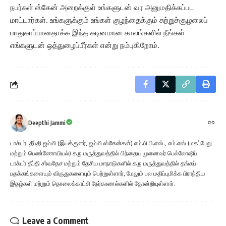
நபர்கள் ஸ்கேன் அறைக்குள் உங்களுடன் வர அனுமதிக்கப்பட
மாட்டார்கள். உங்களுக்கும் உங்கள் குழந்தைக்கும் சுற்றுச்சூழலைப்
பாதுகாப்பானதாக்க இந்த கடினமான காலங்களில் நீங்கள்
எங்களுடன் ஒத்துழைப்பீர்கள் என்று நம்புகிறோம்.
Deepthi Jammi
டாக்டர். தீப்தி ஜம்மி (இயக்குனர், ஜம்மி ஸ்கேன்கள்) எம்.பி.பி.எஸ்., எம்.எஸ் (மகப்பேறு
மற்றும் பெண்ணோயியல்) கரு மருத்துவத்தில் பிந்தைய முனைவர் பெல்லோஷிப்
டாக்டர்.தீப்தி சர்வதேச மற்றும் தேசிய மாநாடுகளில் கரு மருத்துவத்தில் தங்கப்
பதக்கங்களையும் விருதுகளையும் பெற்றுள்ளார், மேலும் பல மதிப்புமிக்க பிராந்திய
இதழ்கள் மற்றும் தொலைக்காட்சி நேர்காணல்களில் தோன்றியுள்ளார்.
Leave a Comment