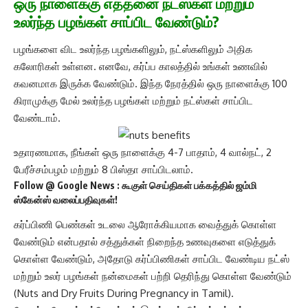
ஒரு நாளைக்கு எத்தனை நட்ஸ்கள் மற்றும்
உலர்ந்த பழங்கள் சாப்பிட வேண்டும்?
பழங்களை விட உலர்ந்த பழங்களிலும், நட்ஸ்களிலும் அதிக
கலோரிகள் உள்ளன. எனவே, கர்ப்ப காலத்தில் உங்கள் உணவில்
கவனமாக இருக்க வேண்டும். இந்த நேரத்தில் ஒரு நாளைக்கு 100
கிராமுக்கு மேல் உலர்ந்த பழங்கள் மற்றும் நட்ஸ்கள் சாப்பிட
வேண்டாம்.
உதாரணமாக, நீங்கள் ஒரு நாளைக்கு 4-7 பாதாம், 4 வால்நட், 2
பேரீச்சம்பழம் மற்றும் 8 பிஸ்தா சாப்பிடலாம்.
Follow @
Google News
: கூகுள் செய்திகள் பக்கத்தில் ஜம்மி
ஸ்கேன்ஸ் வலைப்பதிவுகள்!
கர்ப்பிணி பெண்கள் உடலை ஆரோக்கியமாக வைத்துக் கொள்ள
வேண்டும் என்பதால் சத்துக்கள் நிறைந்த உணவுகளை எடுத்துக்
கொள்ள வேண்டும், அதோடு கர்ப்பிணிகள் சாப்பிட வேண்டிய நட்ஸ்
மற்றும் உலர் பழங்கள் நன்மைகள் பற்றி தெரிந்து கொள்ள வேண்டும்
(Nuts and Dry Fruits During Pregnancy in Tamil).