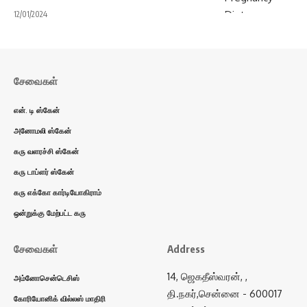
12/01/2024
சேவைகள்
என். டி ஸ்கேன்
அனோமலி ஸ்கேன்
கரு வளரச்சி ஸ்கேன்
கரு டாப்ளர் ஸ்கேன்
கரு எக்கோ கார்டியோகிராம்
ஒன்றுக்கு மேற்பட்ட கரு
சேவைகள்
Address
14, ஜெகதீஸ்வரன், ,
அம்னோசென்டெசிஸ்
தி.நகர்,சென்னை - 600017
கோரியோனிக் வில்லஸ் மாதிரி