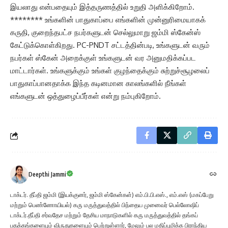
இயலாது என்பதையும் இத்தருணத்தில் உறுதி அளிக்கிறோம்.
******** உங்களின் பாதுகாப்பை எங்களின் முன்னுரிமையாகக்
கருதி, குறைந்தபட்ச நபர்களுடன் செல்லுமாறு ஜம்மி ஸ்கேன்ஸ்
கேட்டுக்கொள்கிறது. PC-PNDT சட்டத்தின்படி, உங்களுடன் வரும்
நபர்கள் ஸ்கேன் அறைக்குள் உங்களுடன் வர அனுமதிக்கப்பட
மாட்டார்கள். உங்களுக்கும் உங்கள் குழந்தைக்கும் சுற்றுச்சூழலைப்
பாதுகாப்பானதாக்க இந்த கடினமான காலங்களில் நீங்கள்
எங்களுடன் ஒத்துழைப்பீர்கள் என்று நம்புகிறோம்.
Deepthi Jammi
டாக்டர். தீப்தி ஜம்மி (இயக்குனர், ஜம்மி ஸ்கேன்கள்) எம்.பி.பி.எஸ்., எம்.எஸ் (மகப்பேறு
மற்றும் பெண்ணோயியல்) கரு மருத்துவத்தில் பிந்தைய முனைவர் பெல்லோஷிப்
டாக்டர்.தீப்தி சர்வதேச மற்றும் தேசிய மாநாடுகளில் கரு மருத்துவத்தில் தங்கப்
பதக்கங்களையும் விருதுகளையும் பெற்றுள்ளார், மேலும் பல மதிப்புமிக்க பிராந்திய