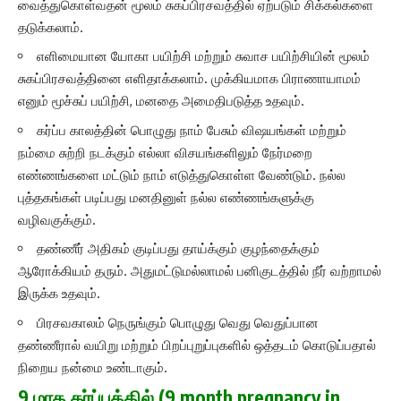
வைத்துகொள்வதன் மூலம் சுகப்பிரசவத்தில் ஏற்படும் சிக்கல்களை
தடுக்கலாம்.
எளிமையான யோகா பயிற்சி மற்றும் சுவாச பயிற்சியின் மூலம்
சுகப்பிரசவத்தினை எளிதாக்கலாம். முக்கியமாக பிராணாயாமம்
எனும் மூச்சுப் பயிற்சி, மனதை அமைதிபடுத்த உதவும்.
கர்ப்ப காலத்தின் பொழுது நாம் பேசும் விஷயங்கள் மற்றும்
நம்மை சுற்றி நடக்கும் எல்லா விசயங்களிலும் நேர்மறை
எண்ணங்களை மட்டும் நாம் எடுத்துகொள்ள வேண்டும். நல்ல
புத்தகங்கள் படிப்பது மனதினுள் நல்ல எண்ணங்களுக்கு
வழிவகுக்கும்.
தண்ணீர் அதிகம் குடிப்பது தாய்க்கும் குழந்தைக்கும்
ஆரோக்கியம் தரும். அதுமட்டுமல்லாமல் பனிகுடத்தில் நீர் வற்றாமல்
இருக்க உதவும்.
பிரசவகாலம் நெருங்கும் பொழுது வெது வெதுப்பான
தண்ணீரால் வயிறு மற்றும் பிறப்புறுப்புகளில் ஒத்தடம் கொடுப்பதால்
நிறைய நன்மை உண்டாகும்.
9 மாத கர்ப்பத்தில் (9 month pregnancy in