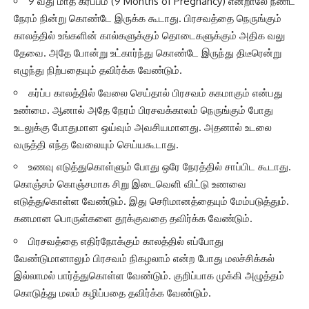
9 வது மாத கர்ப்பம் (9 Months of Pregnancy) என்றாலே நீண்ட
நேரம் நின்று கொண்டே இருக்க கூடாது. பிரசவத்தை நெருங்கும்
காலத்தில் உங்களின் கால்களுக்கும் தொடைகளுக்கும் அதிக வலு
தேவை. அதே போன்று உட்கார்ந்து கொண்டே இருந்து திடீரென்று
எழுந்து நிற்பதையும் தவிர்க்க வேண்டும்.
கர்ப்ப காலத்தில் வேலை செய்தால் பிரசவம் சுகமாகும் என்பது
உண்மை. ஆனால் அதே நேரம் பிரசவக்காலம் நெருங்கும் போது
உடலுக்கு போதுமான ஒய்வும் அவசியமானது. அதனால் உடலை
வருத்தி எந்த வேலையும் செய்யகூடாது.
உணவு எடுத்துகொள்ளும் போது ஒரே நேரத்தில் சாப்பிட கூடாது.
கொஞ்சம் கொஞ்சமாக சிறு இடைவெளி விட்டு உணவை
எடுத்துகொள்ள வேண்டும். இது செரிமானத்தையும் மேம்படுத்தும்.
கனமான பொருள்களை தூக்குவதை தவிர்க்க வேண்டும்.
பிரசவத்தை எதிர்நோக்கும் காலத்தில் எப்போது
வேண்டுமானாலும் பிரசவம் நிகழலாம் என்ற போது மலச்சிக்கல்
இல்லாமல் பார்த்துகொள்ள வேண்டும். குறிப்பாக முக்கி அழுத்தம்
கொடுத்து மலம் கழிப்பதை தவிர்க்க வேண்டும்.