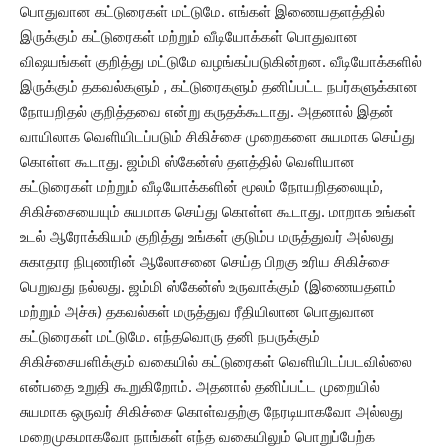
பொதுவான கட்டுரைகள் மட்டுமே. எங்கள் இணையதளத்தில்
இருக்கும் கட்டுரைகள் மற்றும் வீடியோக்கள் பொதுவான
விஷயங்கள் குறித்து மட்டுமே வழங்கப்படுகின்றன. வீடியோக்களில்
இருக்கும் தகவல்களும் , கட்டுரைகளும் தனிப்பட்ட நபர்களுக்கான
நோயறிதல் குறித்தவை என்று கருதக்கூடாது. அதனால் இதன்
வாயிலாக வெளியிடப்படும் சிகிச்சை முறைகளை சுயமாக செய்து
கொள்ள கூடாது. ஜம்மி ஸ்கேன்ஸ் தளத்தில் வெளியான
கட்டுரைகள் மற்றும் வீடியோக்களின் மூலம் நோயறிதலையும்,
சிகிச்சையையும் சுயமாக செய்து கொள்ள கூடாது. மாறாக உங்கள்
உடல் ஆரோக்கியம் குறித்து உங்கள் குடும்ப மருத்துவர் அல்லது
சுகாதார நிபுணரின் ஆலோசனை செய்த பிறகு உரிய சிகிச்சை
பெறுவது நல்லது. ஜம்மி ஸ்கேன்ஸ் உருவாக்கும் (இணையதளம்
மற்றும் அச்சு) தகவல்கள் மருத்துவ ரீதியிலான பொதுவான
கட்டுரைகள் மட்டுமே. எந்தவொரு தனி நபருக்கும்
சிகிச்சையளிக்கும் வகையில் கட்டுரைகள் வெளியிடப்படவில்லை
என்பதை உறுதி கூறுகிறோம். அதனால் தனிப்பட்ட முறையில்
சுயமாக ஒருவர் சிகிச்சை கொள்வதற்கு நேரடியாகவோ அல்லது
மறைமுகமாகவோ நாங்கள் எந்த வகையிலும் பொறுப்பேற்க