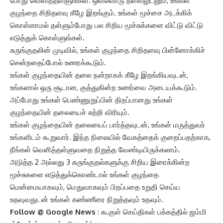
போது வெளித்தள்ளுங்கள். ஒவ்வொரு தள்ளலுடனும், உங்கள்
குழந்தை சிறிதளவு கீழே இறங்கும். உங்கள் மூச்சை அடக்கிக்
கொள்ளாமல் தள்ளும்போது பல சிறிய மூச்சுக்களை விட்டு விட்டு
எடுத்துக் கொள்ளுங்கள்.
சுருங்குதலின் முடிவில், உங்கள் குழந்தை சிறிதளவு பின்னோக்கிச்
சென்றதைப்போல் உணரக்கூடும்.
உங்கள் குழந்தையின் தலை நன்றாகக் கீழே இறங்கியவுடன்,
உங்களால் ஒரு சூடான, குத்துகின்ற உணர்வை அடையக்கூடும்.
அப்போது உங்கள் பெண்ணுறுப்பின் திறப்பானது உங்கள்
குழந்தையின் தலையைச் சுற்றி விரியும்.
உங்கள் குழந்தையின் தலையைப் பார்த்தவுடன், உங்கள் மருத்துவர்
உங்களிடம் கூறுவார். இந்த நிலையில் வேகத்தைக் குறைப்பதற்காக,
நீங்கள் வெளித்தள்ளுவதை நிறுத்த வேண்டியிருக்கலாம்.
அடுத்த 2 அல்லது 3 சுருங்குதல்களுக்கு சிறிய இரைக்கின்ற
மூச்சுகளை எடுத்துக்கொண்டால் உங்கள் குழந்தை
மென்மையாகவும், மெதுவாகவும் பிறப்பதை உறுதி செய்ய
உதவுவதுடன் உங்கள் கண்ணீரை நிறுத்தவும் உதவும்.
Follow @
Google News
: கூகுள் செய்திகள் பக்கத்தில் ஜம்மி