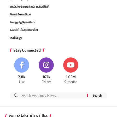
ஊட்டச்சத்து மற்றும் உடற்பயிற்சி
பெண்ணோயியல்
பொது ஆரோக்கியம்
பொஸ்ட்-ப்ரெக்னேன்சி
மகப்பேறு
Stay Connected
2.8k
162k
1.05M
Like
Follow
Subscribe
Search
for:
You Might Also Like