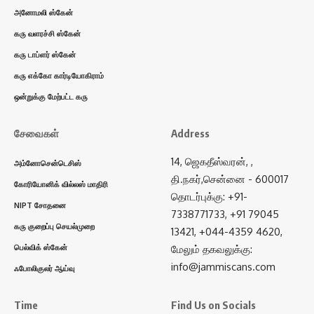
அனோமலி ஸ்கேன்
கரு வளரச்சி ஸ்கேன்
கரு டாப்ளர் ஸ்கேன்
கரு எக்கோ கார்டியோகிராம்
ஒன்றுக்கு மேற்பட்ட கரு
சேவைகள்
Address
14, ஜெகதீஸ்வரன், ,
அம்னோசென்டெசிஸ்
தி.நகர்,சென்னை - 600017
கோரியோனிக் வில்லஸ் மாதிரி
தொடர்புக்கு: +91-
NIPT சோதனை
7338771733, +91 79045
கரு குறைப்பு செயல்முறை
13421, +044-4359 4620,
பெல்விக் ஸ்கேன்
மேலும் தகவலுக்கு:
info@jammiscans.com
ஃபோலிகுலர் ஆய்வு
Time
Find Us on Socials