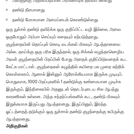
அவளுக்கு அதிகப்படியான அம்னோடிக் திரவம் உள்ளது
தண்டு நீளமானது
தண்டு மோசமான அமைப்பைக் கொண்டுள்ளது
ஒரு நுச்சல் தண்டு தவிர்க்க ஒரு குறிப்பிட்ட வழி இல்லை, அவை
ஒருபோதும் அம்மா செய்யும் எதையும் ஏற்படுத்தாது.
குழந்தையின் தொப்புள் கொடி வடங்கள் மிகவும் ஆபத்தானவை
அல்ல. தாய்க்கு ஒரு பரிசு இருந்தால், ஒரு சிக்கல் எழுந்தாலொழிய
அவள் குழந்தையின் பிறப்பின் போது அதைக் குறிப்பிடுவதைக் கூட
கேட்க மாட்டாள். குழந்தைகள் கழுத்தில் கயிறை பல முறை சுற்றிக்
கொள்ளலாம், ஆனால் இன்னும் ஆரோக்கியமாக இருக்க முடியும்.
பொதுவாக, 1000 பிறப்புகளில் 1 தண்டுக்கு உண்மையான முடிச்சு
இருக்கும், இந்நிலையில் அதனுடன் தொடர்புடைய சில ஆபத்து
காரணிகள் உள்ளன. அந்த சந்தர்ப்பங்களில் கூட, தண்டு மிகவும்
இறுக்கமாக இருப்பது ஆபத்தானது. இருப்பினும், இரத்த
ஓட்டத்தைத் தடுக்கும் ஒரு நுச்சால் தண்டு குழந்தைக்கு உயிருக்கு
ஆபத்தானது.
அறிகுறிகள்