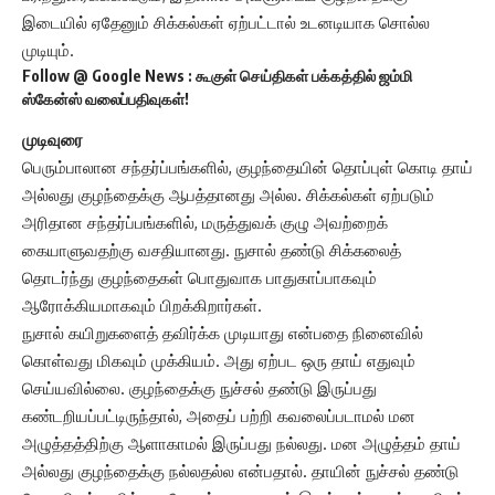
இடையில் ஏதேனும் சிக்கல்கள் ஏற்பட்டால் உடனடியாக சொல்ல
முடியும்.
Follow @
Google News
: கூகுள் செய்திகள் பக்கத்தில் ஜம்மி
ஸ்கேன்ஸ் வலைப்பதிவுகள்!
முடிவுரை
பெரும்பாலான சந்தர்ப்பங்களில், குழந்தையின் தொப்புள் கொடி தாய்
அல்லது குழந்தைக்கு ஆபத்தானது அல்ல. சிக்கல்கள் ஏற்படும்
அரிதான சந்தர்ப்பங்களில், மருத்துவக் குழு அவற்றைக்
கையாளுவதற்கு வசதியானது. நுசால் தண்டு சிக்கலைத்
தொடர்ந்து குழந்தைகள் பொதுவாக பாதுகாப்பாகவும்
ஆரோக்கியமாகவும் பிறக்கிறார்கள்.
நுசால் கயிறுகளைத் தவிர்க்க முடியாது என்பதை நினைவில்
கொள்வது மிகவும் முக்கியம். அது ஏற்பட ஒரு தாய் எதுவும்
செய்யவில்லை. குழந்தைக்கு நுச்சல் தண்டு இருப்பது
கண்டறியப்பட்டிருந்தால், அதைப் பற்றி கவலைப்படாமல் மன
அழுத்தத்திற்கு ஆளாகாமல் இருப்பது நல்லது.
மன அழுத்தம்
தாய்
அல்லது குழந்தைக்கு நல்லதல்ல என்பதால். தாயின் நுச்சல் தண்டு