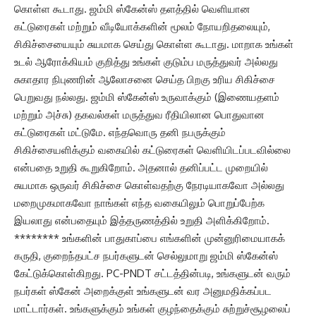
கொள்ள கூடாது. ஜம்மி ஸ்கேன்ஸ் தளத்தில் வெளியான
கட்டுரைகள் மற்றும் வீடியோக்களின் மூலம் நோயறிதலையும்,
சிகிச்சையையும் சுயமாக செய்து கொள்ள கூடாது. மாறாக உங்கள்
உடல் ஆரோக்கியம் குறித்து உங்கள் குடும்ப மருத்துவர் அல்லது
சுகாதார நிபுணரின் ஆலோசனை செய்த பிறகு உரிய சிகிச்சை
பெறுவது நல்லது. ஜம்மி ஸ்கேன்ஸ் உருவாக்கும் (இணையதளம்
மற்றும் அச்சு) தகவல்கள் மருத்துவ ரீதியிலான பொதுவான
கட்டுரைகள் மட்டுமே. எந்தவொரு தனி நபருக்கும்
சிகிச்சையளிக்கும் வகையில் கட்டுரைகள் வெளியிடப்படவில்லை
என்பதை உறுதி கூறுகிறோம். அதனால் தனிப்பட்ட முறையில்
சுயமாக ஒருவர் சிகிச்சை கொள்வதற்கு நேரடியாகவோ அல்லது
மறைமுகமாகவோ நாங்கள் எந்த வகையிலும் பொறுப்பேற்க
இயலாது என்பதையும் இத்தருணத்தில் உறுதி அளிக்கிறோம்.
******** உங்களின் பாதுகாப்பை எங்களின் முன்னுரிமையாகக்
கருதி, குறைந்தபட்ச நபர்களுடன் செல்லுமாறு ஜம்மி ஸ்கேன்ஸ்
கேட்டுக்கொள்கிறது. PC-PNDT சட்டத்தின்படி, உங்களுடன் வரும்
நபர்கள் ஸ்கேன் அறைக்குள் உங்களுடன் வர அனுமதிக்கப்பட
மாட்டார்கள். உங்களுக்கும் உங்கள் குழந்தைக்கும் சுற்றுச்சூழலைப்