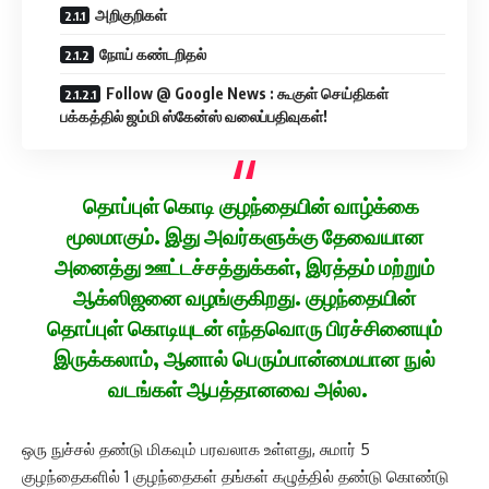
அறிகுறிகள்
நோய் கண்டறிதல்
Follow @ Google News : கூகுள் செய்திகள்
பக்கத்தில் ஜம்மி ஸ்கேன்ஸ் வலைப்பதிவுகள்!
தொப்புள் கொடி குழந்தையின் வாழ்க்கை
மூலமாகும். இது அவர்களுக்கு தேவையான
அனைத்து ஊட்டச்சத்துக்கள், இரத்தம் மற்றும்
ஆக்ஸிஜனை வழங்குகிறது. குழந்தையின்
தொப்புள் கொடியுடன் எந்தவொரு பிரச்சினையும்
இருக்கலாம், ஆனால் பெரும்பான்மையான நுல்
வடங்கள் ஆபத்தானவை அல்ல.
ஒரு நுச்சல் தண்டு மிகவும் பரவலாக உள்ளது, சுமார் 5
குழந்தைகளில் 1 குழந்தைகள் தங்கள் கழுத்தில் தண்டு கொண்டு