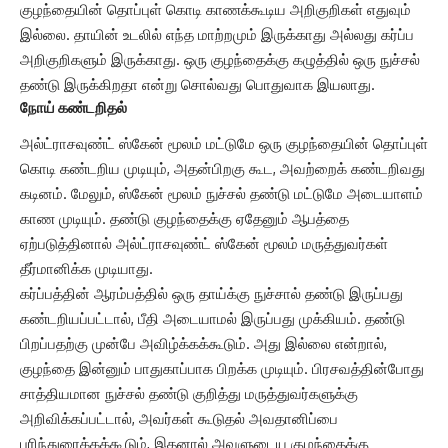
குழந்தையின் தொப்புள் கொடி காணக்கூடிய அறிகுறிகள் எதுவும்
இல்லை. தாயின் உடலில் எந்த மாற்றமும் இருக்காது அல்லது கர்ப்ப
அறிகுறிகளும் இருக்காது. ஒரு குழந்தைக்கு கழுத்தில் ஒரு நுச்சல்
தண்டு இருக்கிறதா என்று சொல்வது பொதுவாக இயலாது.
நோய் கண்டறிதல்
அல்ட்ராசவுண்ட் ஸ்கேன்
மூலம் மட்டுமே ஒரு குழந்தையின் தொப்புள்
கொடி கண்டறிய முடியும், அதன்பிறகு கூட, அவற்றைக் கண்டறிவது
கடினம். மேலும், ஸ்கேன் மூலம் நுச்சல் தண்டு மட்டுமே அடையாளம்
காண முடியும். தண்டு குழந்தைக்கு ஏதேனும் ஆபத்தை
ஏற்படுத்தினால் அல்ட்ராசவுண்ட் ஸ்கேன் மூலம் மருத்துவர்கள்
தீர்மானிக்க முடியாது.
கர்ப்பத்தின் ஆரம்பத்தில் ஒரு தாய்க்கு நுச்சால் தண்டு இருப்பது
கண்டறியப்பட்டால், பீதி அடையாமல் இருப்பது முக்கியம். தண்டு
பிறப்பதற்கு முன்பே அவிழ்க்கக்கூடும். அது இல்லை என்றால்,
குழந்தை இன்னும் பாதுகாப்பாக பிறக்க முடியும். பிரசவத்தின்போது
சாத்தியமான நுச்சல் தண்டு குறித்து மருத்துவர்களுக்கு
அறிவிக்கப்பட்டால், அவர்கள் கூடுதல் அவதானிப்பை
பரிந்துரைக்கக்கூடும், இதனால் அவளுடைய குழந்தைக்கு