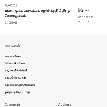
29/01/2024
உங்கள் முதல் மாதவிடாய் சுழற்சி பற்றி அறிந்து
கொள்ளுங்கள்
08/02/2023
சேவைகள்
என். டி ஸ்கேன்
அனோமலி ஸ்கேன்
கரு வளரச்சி ஸ்கேன்
கரு டாப்ளர் ஸ்கேன்
கரு எக்கோ கார்டியோகிராம்
ஒன்றுக்கு மேற்பட்ட கரு
சேவைகள்
Address