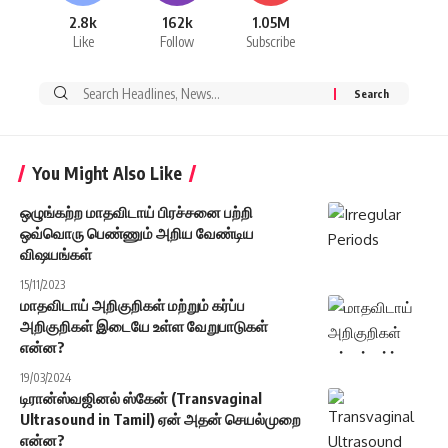
2.8k
162k
1.05M
Like
Follow
Subscribe
Search
for:
You Might Also Like
ஒழுங்கற்ற மாதவிடாய் பிரச்சனை பற்றி
ஒவ்வொரு பெண்ணும் அறிய வேண்டிய
விஷயங்கள்
15/11/2023
மாதவிடாய் அறிகுறிகள் மற்றும் கர்ப்ப
அறிகுறிகள் இடையே உள்ள வேறுபாடுகள்
என்ன?
19/03/2024
டிரான்ஸ்வஜினல் ஸ்கேன் (Transvaginal
Ultrasound in Tamil) ஏன் அதன் செயல்முறை
என்ன?