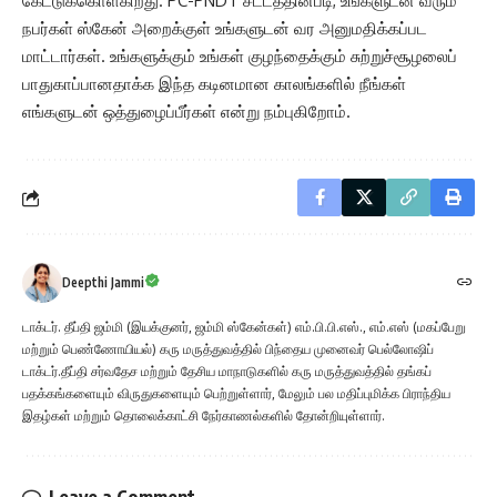
கேட்டுக்கொள்கிறது. PC-PNDT சட்டத்தின்படி, உங்களுடன் வரும்
நபர்கள் ஸ்கேன் அறைக்குள் உங்களுடன் வர அனுமதிக்கப்பட
மாட்டார்கள். உங்களுக்கும் உங்கள் குழந்தைக்கும் சுற்றுச்சூழலைப்
பாதுகாப்பானதாக்க இந்த கடினமான காலங்களில் நீங்கள்
எங்களுடன் ஒத்துழைப்பீர்கள் என்று நம்புகிறோம்.
Deepthi Jammi
டாக்டர். தீப்தி ஜம்மி (இயக்குனர், ஜம்மி ஸ்கேன்கள்) எம்.பி.பி.எஸ்., எம்.எஸ் (மகப்பேறு
மற்றும் பெண்ணோயியல்) கரு மருத்துவத்தில் பிந்தைய முனைவர் பெல்லோஷிப்
டாக்டர்.தீப்தி சர்வதேச மற்றும் தேசிய மாநாடுகளில் கரு மருத்துவத்தில் தங்கப்
பதக்கங்களையும் விருதுகளையும் பெற்றுள்ளார், மேலும் பல மதிப்புமிக்க பிராந்திய
இதழ்கள் மற்றும் தொலைக்காட்சி நேர்காணல்களில் தோன்றியுள்ளார்.