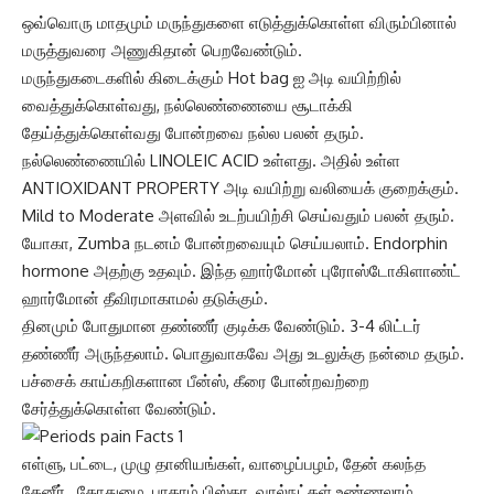
ஒவ்வொரு மாதமும் மருந்துகளை எடுத்துக்கொள்ள விரும்பினால்
மருத்துவரை அணுகிதான் பெறவேண்டும்.
மருந்துகடைகளில் கிடைக்கும் Hot bag ஐ அடி வயிற்றில்
வைத்துக்கொள்வது, நல்லெண்ணையை சூடாக்கி
தேய்த்துக்கொள்வது போன்றவை நல்ல பலன் தரும்.
நல்லெண்ணையில் LINOLEIC ACID உள்ளது. அதில் உள்ள
ANTIOXIDANT PROPERTY அடி வயிற்று வலியைக் குறைக்கும்.
Mild to Moderate அளவில் உடற்பயிற்சி செய்வதும் பலன் தரும்.
யோகா, Zumba நடனம் போன்றவையும் செய்யலாம். Endorphin
hormone அதற்கு உதவும். இந்த ஹார்மோன் புரோஸ்டோகிளாண்ட்
ஹார்மோன் தீவிரமாகாமல் தடுக்கும்.
தினமும் போதுமான தண்ணீர் குடிக்க வேண்டும். 3-4 லிட்டர்
தண்ணீர் அருந்தலாம். பொதுவாகவே அது உடலுக்கு நன்மை தரும்.
பச்சைக் காய்கறிகளான பீன்ஸ், கீரை போன்றவற்றை
சேர்த்துக்கொள்ள வேண்டும்.
எள்ளு, பட்டை, முழு தானியங்கள், வாழைப்பழம், தேன் கலந்த
தேனீர் , கோதுமை, பாதாம் பிஸ்தா, வால்நட்கள் உண்ணலாம்.