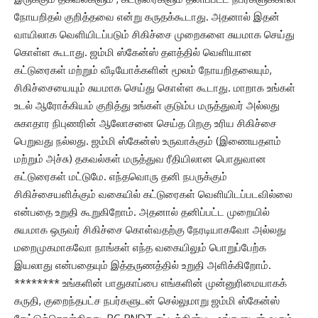
நோயறிதல் குறித்தவை என்று கருதக்கூடாது. அதனால் இதன்
வாயிலாக வெளியிடப்படும் சிகிச்சை முறைகளை சுயமாக செய்து
கொள்ள கூடாது. ஜம்மி ஸ்கேன்ஸ் தளத்தில் வெளியான
கட்டுரைகள் மற்றும் வீடியோக்களின் மூலம் நோயறிதலையும்,
சிகிச்சையையும் சுயமாக செய்து கொள்ள கூடாது. மாறாக உங்கள்
உடல் ஆரோக்கியம் குறித்து உங்கள் குடும்ப மருத்துவர் அல்லது
சுகாதார நிபுணரின் ஆலோசனை செய்த பிறகு உரிய சிகிச்சை
பெறுவது நல்லது. ஜம்மி ஸ்கேன்ஸ் உருவாக்கும் (இணையதளம்
மற்றும் அச்சு) தகவல்கள் மருத்துவ ரீதியிலான பொதுவான
கட்டுரைகள் மட்டுமே. எந்தவொரு தனி நபருக்கும்
சிகிச்சையளிக்கும் வகையில் கட்டுரைகள் வெளியிடப்படவில்லை
என்பதை உறுதி கூறுகிறோம். அதனால் தனிப்பட்ட முறையில்
சுயமாக ஒருவர் சிகிச்சை கொள்வதற்கு நேரடியாகவோ அல்லது
மறைமுகமாகவோ நாங்கள் எந்த வகையிலும் பொறுப்பேற்க
இயலாது என்பதையும் இத்தருணத்தில் உறுதி அளிக்கிறோம்.
******** உங்களின் பாதுகாப்பை எங்களின் முன்னுரிமையாகக்
கருதி, குறைந்தபட்ச நபர்களுடன் செல்லுமாறு ஜம்மி ஸ்கேன்ஸ்