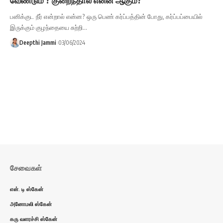
பனிக்குட நீர் என்றால் என்ன? ஒரு பெண் கர்ப்பத்தின் போது, கர்ப்பப்பையில்
இருக்கும் குழந்தையை சுற்றி…
Deepthi Jammi
03/06/2024
சேவைகள்
என். டி ஸ்கேன்
அனோமலி ஸ்கேன்
கரு வளரச்சி ஸ்கேன்