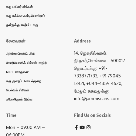
கரு டாப்ளர் ஸ்கேன்
கரு எக்கோ கார்டியோகிராம்
ஒன்றுக்கு மேற்பட்ட கரு
சேவைகள்
Address
14, ஜெகதீஸ்வரன், ,
அம்னோசென்டெசிஸ்
தி.நகர்,சென்னை - 600017
கோரியோனிக் வில்லஸ் மாதிரி
தொடர்புக்கு: +91-
NIPT சோதனை
7338771733, +91 79045
கரு குறைப்பு செயல்முறை
13421, +044-4359 4620,
பெல்விக் ஸ்கேன்
மேலும் தகவலுக்கு:
info@jammiscans.com
ஃபோலிகுலர் ஆய்வு
Time
Find Us on Socials
Mon – 09:00 AM –
06:00PM