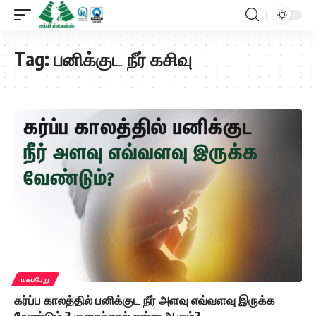
Tag:
பனிக்குட நீர் கசிவு
மகப்பேறு
கர்ப்ப காலத்தில் பனிக்குட நீர் அளவு எவ்வளவு இருக்க
வேண்டும் ? குறைந்தால் என்ன ஆகும்?