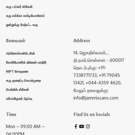
கரு டாப்ளர் ஸ்கேன்
கரு எக்கோ கார்டியோகிராம்
ஒன்றுக்கு மேற்பட்ட கரு
சேவைகள்
Address
14, ஜெகதீஸ்வரன், ,
அம்னோசென்டெசிஸ்
தி.நகர்,சென்னை - 600017
கோரியோனிக் வில்லஸ் மாதிரி
தொடர்புக்கு: +91-
NIPT சோதனை
7338771733, +91 79045
கரு குறைப்பு செயல்முறை
13421, +044-4359 4620,
பெல்விக் ஸ்கேன்
மேலும் தகவலுக்கு:
info@jammiscans.com
ஃபோலிகுலர் ஆய்வு
Time
Find Us on Socials
Mon – 09:00 AM –
06:00PM