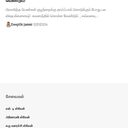
பிரசவித்த பெண்கள் குழந்தைக்கு தாய்ப்பால் கொடுக்கும் போது பல
விஷயங்களையும் கவனத்தில் கொள்ள வேண்டும். , எவ்வளவு…
Deepthi Jammi
12/01/2024
சேவைகள்
என். டி ஸ்கேன்
அனோமலி ஸ்கேன்
கரு வளரச்சி ஸ்கேன்