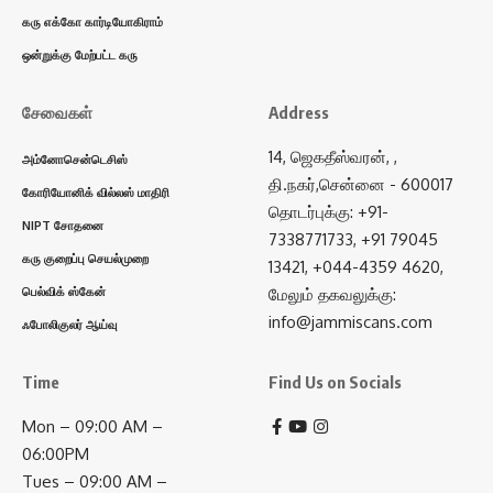
கரு எக்கோ கார்டியோகிராம்
ஒன்றுக்கு மேற்பட்ட கரு
சேவைகள்
Address
14, ஜெகதீஸ்வரன், ,
அம்னோசென்டெசிஸ்
தி.நகர்,சென்னை - 600017
கோரியோனிக் வில்லஸ் மாதிரி
தொடர்புக்கு: +91-
NIPT சோதனை
7338771733, +91 79045
கரு குறைப்பு செயல்முறை
13421, +044-4359 4620,
பெல்விக் ஸ்கேன்
மேலும் தகவலுக்கு:
info@jammiscans.com
ஃபோலிகுலர் ஆய்வு
Time
Find Us on Socials
Mon – 09:00 AM –
06:00PM
Tues – 09:00 AM –