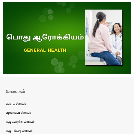
சேவைகள்
என். டி ஸ்கேன்
அனோமலி ஸ்கேன்
கரு வளரச்சி ஸ்கேன்
கரு டாப்ளர் ஸ்கேன்